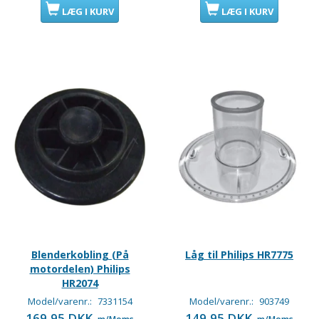
LÆG I KURV
LÆG I KURV
Blenderkobling (På
Låg til Philips HR7775
motordelen) Philips
HR2074
Model/varenr.:
7331154
Model/varenr.:
903749
169,95 DKK
149,95 DKK