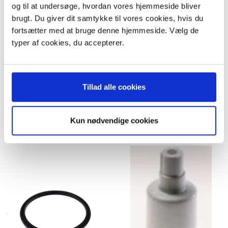
og til at undersøge, hvordan vores hjemmeside bliver
Låg til Philips HR7775
Kniv til bl.a Philips HR7775
brugt. Du giver dit samtykke til vores cookies, hvis du
fortsætter med at bruge denne hjemmeside. Vælg de
Model/varenr.:
9756686.
Model/varenr.:
9756691
typer af cookies, du accepterer.
299,95 DKK
349,95 DKK
m/Moms
m/Moms
Plus leveringsomkostninger.
Plus leveringsomkostninger.
39,00 til pakkehops. Fri fragt til
39,00 til pakkehops. Fri fragt til
pakkeshop ved køb over 599,-
pakkeshop ved køb over 599,-
Tillad alle cookies
På lager
På lager
LÆG I KURV
LÆG I KURV
Kun nødvendige cookies