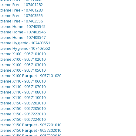
Extreme Free - 107401282
Extreme Free - 107401283
Extreme Free - 107403555
Extreme Free - 107403556
 Extreme Home - 107403545
 Extreme Home - 107403546
 Extreme Home - 107403547
Extreme Hygienic - 107403551
Extreme Hygienic - 107403552
 Extreme X100 - 9057101010
 Extreme X100 - 9057102010
 Extreme X100 - 9057103010
 Extreme X100 - 9057105010
 Extreme X100 Parquet - 9057101020
 Extreme X110 - 9057106010
 Extreme X110 - 9057107010
 Extreme X110 - 9057108010
 Extreme X110 - 9057110010
 Extreme X150 - 9057203010
 Extreme X150 - 9057205010
 Extreme X150 - 9057222010
 Extreme X150 - 9057224010
 Extreme X150 Parquet - 9057201010
 Extreme X150 Parquet - 9057202010
 Extreme X150 Parquet - 9057223010