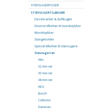
STØVSUGERPOSER
STØVSUGERTILBEHØR
Deodoranter & duftkugler
Diverse tilbehør til mundstykker
Mundstykker
Slangeholder
Special tilbehør til støvsugere
Støvsugerrør
Alto
32 mm rør
35 mm rør
38 mm rør
AEG
Bosch
Collector
Darenas