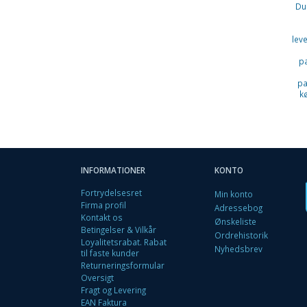
Du
lev
p
pa
k
INFORMATIONER
KONTO
Fortrydelsesret
Min konto
Firma profil
Adressebog
Kontakt os
Ønskeliste
Betingelser & Vilkår
Ordrehistorik
Loyalitetsrabat. Rabat
Nyhedsbrev
til faste kunder
Returneringsformular
Oversigt
Fragt og Levering
EAN Faktura