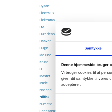
Dyson
Electrolux
Elektroma
Eta
Euroclean
Hoover
Hugin
Samtykke
Ide Line
Krups
Denne hjemmeside bruger c
LG
Vi bruger cookies til at pers
Master
giver dit samtykke til vores
Miele
accepterer.
National
Nilfisk
Numatic
Panasonic