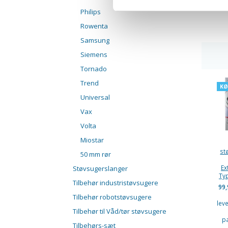
Philips
Rowenta
Samsung
Siemens
Tornado
Trend
KØ
Universal
Vax
Volta
Miostar
st
50 mm rør
Ex
Støvsugerslanger
Ty
Tilbehør industristøvsugere
99
Tilbehør robotstøvsugere
lev
Tilbehør til Våd/tør støvsugere
p
Tilbehørs-sæt