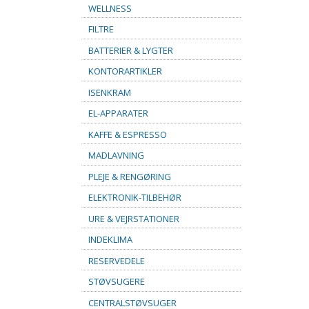
WELLNESS
FILTRE
BATTERIER & LYGTER
KONTORARTIKLER
ISENKRAM
EL-APPARATER
KAFFE & ESPRESSO
MADLAVNING
PLEJE & RENGØRING
ELEKTRONIK-TILBEHØR
URE & VEJRSTATIONER
INDEKLIMA
RESERVEDELE
STØVSUGERE
CENTRALSTØVSUGER