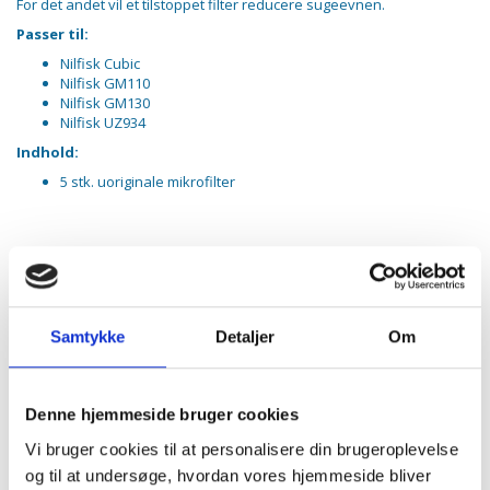
For det andet vil et tilstoppet filter reducere sugeevnen.
Passer til:
Nilfisk Cubic
Nilfisk GM110
Nilfisk GM130
Nilfisk UZ934
Indhold:
5 stk. uoriginale mikrofilter
PASSER SAMMEN MED
Samtykke
Detaljer
Om
-35%
POPULÆR
Denne hjemmeside bruger cookies
Vi bruger cookies til at personalisere din brugeroplevelse
og til at undersøge, hvordan vores hjemmeside bliver