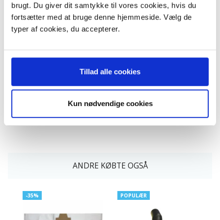
brugt. Du giver dit samtykke til vores cookies, hvis du
fortsætter med at bruge denne hjemmeside. Vælg de
typer af cookies, du accepterer.
Nilfisk støvsugerposer
Parketmundstykke 32 mm.
Bø
UZ934, Type: 1406905020.
Ægte hestehår
Mikrofiber. 10 stk.
129,95 DKK
99,95 DKK
m/Moms
m/Moms
Tillad alle cookies
199,95 DKK
m/Moms
Plus leveringsomkostninger.
Pl
Du sparer:
70,00 DKK
39,00 til pakkehops. Fri fragt
39
Plus leveringsomkostninger.
til pakkeshop ved køb over
ti
39,00 til pakkehops. Fri fragt
599,-
Kun nødvendige cookies
til pakkeshop ved køb over
599,-
ANDRE KØBTE OGSÅ
-35%
POPULÆR
P