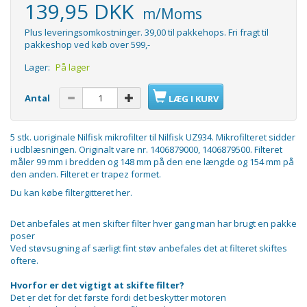
139,95 DKK
m/Moms
Plus leveringsomkostninger. 39,00 til pakkehops. Fri fragt til
pakkeshop ved køb over 599,-
Lager:
På lager
Antal
LÆG I KURV
5 stk. uoriginale Nilfisk mikrofilter til Nilfisk UZ934. Mikrofilteret sidder
i udblæsningen. Originalt vare nr. 1406879000, 1406879500. Filteret
måler 99 mm i bredden og 148 mm på den ene længde og 154 mm på
den anden. Filteret er trapez formet.
Du kan købe filtergitteret her.
Det anbefales at men skifter filter hver gang man har brugt en pakke
poser
Ved støvsugning af særligt fint støv anbefales det at filteret skiftes
oftere.
Hvorfor er det vigtigt at skifte filter?
Det er det for det første fordi det beskytter motoren