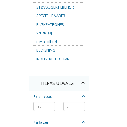
STØVSUGERTILBEHØR
SPECIELLE VARER
BLÆKPATRONER
VÆRKTØJ
E-Mail tilbud
BELYSNING
INDUSTRI TILBEHØR
Skifte
TILPAS UDVALG
filter
Prisniveau
På lager