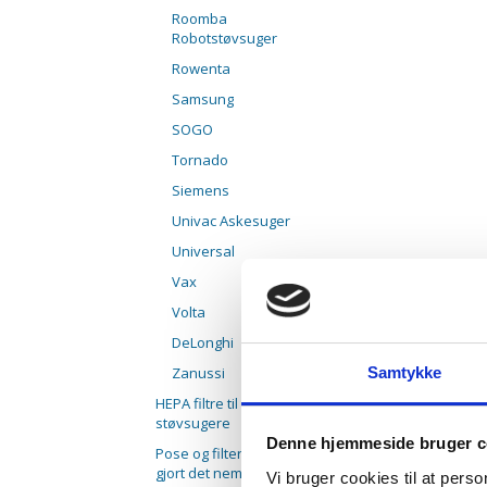
Roomba
Robotstøvsuger
Rowenta
Samsung
SOGO
Tornado
Siemens
Univac Askesuger
Universal
Vax
Volta
DeLonghi
Zanussi
Samtykke
HEPA filtre til
støvsugere
Denne hjemmeside bruger c
Pose og filtersæt. Vi har
gjort det nemt
Vi bruger cookies til at pers