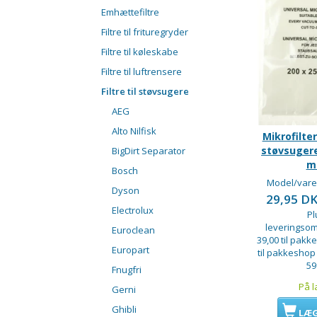
Emhættefiltre
Filtre til frituregryder
Filtre til køleskabe
Filtre til luftrensere
Filtre til støvsugere
AEG
Alto Nilfisk
Mikrofilter
støvsugere
BigDirt Separator
m
Bosch
Model/vare
Dyson
29,95 D
Electrolux
Pl
leveringsom
Euroclean
39,00 til pakke
Europart
til pakkeshop
59
Fnugfri
På l
Gerni
Ghibli
LÆG