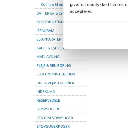
Kulfiltre til emhætte
giver dit samtykke til vores
accepterer.
BATTERIER & LYGTER
KONTORARTIKLER
ISENKRAM
EL-APPARATER
KAFFE & ESPRESSO
MADLAVNING
PLEJE & RENGØRING
ELEKTRONIK-TILBEHØR
URE & VEJRSTATIONER
INDEKLIMA
RESERVEDELE
STØVSUGERE
CENTRALSTØVSUGER
STØVSUGERPOSER