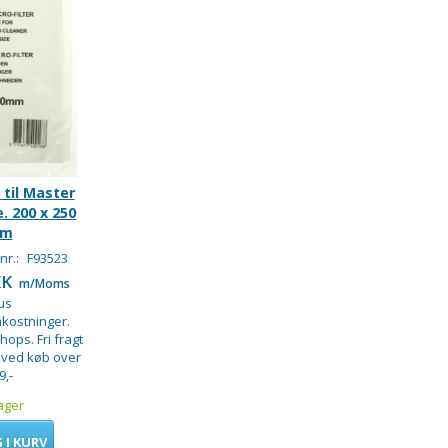
 til Master
. 200 x 250
m
nr.:
F93523
KK
m/Moms
us
kostninger.
hops. Fri fragt
 ved køb over
9,-
ager
 I KURV