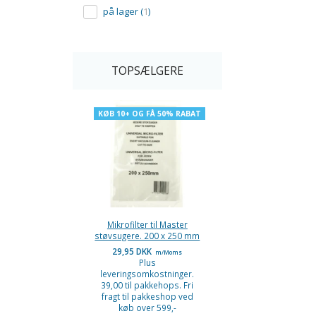
på lager
(
1
)
TOPSÆLGERE
KØB 10+ OG FÅ 50% RABAT
Mikrofilter til Master
støvsugere. 200 x 250 mm
29,95 DKK
m/Moms
Plus
leveringsomkostninger.
39,00 til pakkehops. Fri
fragt til pakkeshop ved
køb over 599,-