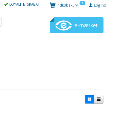
0
LOYALITETSRABAT
Indkøbskurv
Log ind