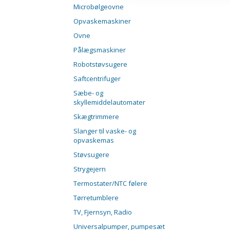
Microbølgeovne
Opvaskemaskiner
Ovne
Pålægsmaskiner
Robotstøvsugere
Saftcentrifuger
Sæbe- og
skyllemiddelautomater
Skægtrimmere
Slanger til vaske- og
opvaskemas
Støvsugere
Strygejern
Termostater/NTC følere
Tørretumblere
TV, Fjernsyn, Radio
Universalpumper, pumpesæt