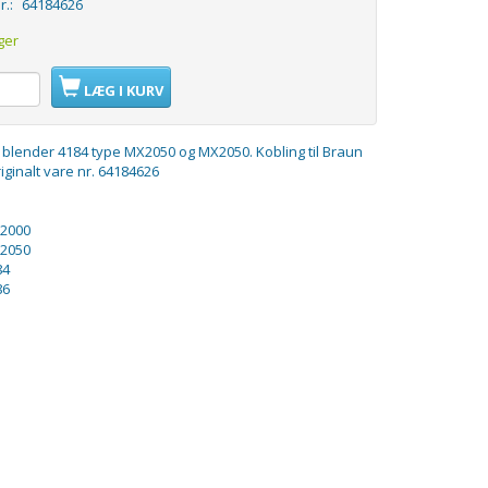
r.:
64184626
ger
LÆG I KURV
n blender 4184 type MX2050 og MX2050. Kobling til Braun
iginalt vare nr. 64184626
2000
2050
84
86