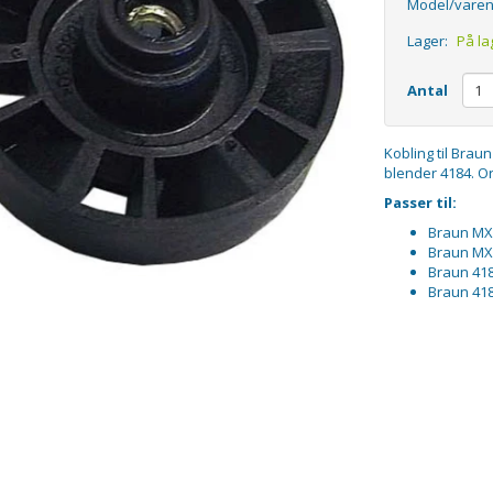
Model/varen
Lager:
På la
Antal
Kobling til Brau
blender 4184. Or
Passer til:
Braun MX
Braun MX
Braun 41
Braun 41