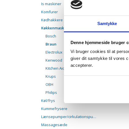
Is maskiner
Komfurer
Kødhakkere
Samtykke
Køkkenmaskiner
Bosch
Denne hjemmeside bruger c
Braun
Vi bruger cookies til at pers
Electrolux
giver dit samtykke til vores
Kenwood
accepterer.
Kitchen Aid
Krups
OBH
Philips
Køl/frys
Kummefrysere
Lænsepumper/cirkulationspumper
Massagesæde