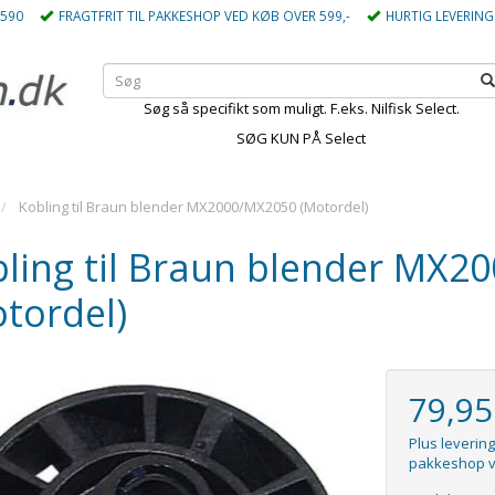
5590
FRAGTFRIT TIL PAKKESHOP VED KØB OVER 599,-
HURTIG LEVERING
Søg så specifikt som muligt. F.eks. Nilfisk Select.
SØG KUN PÅ Select
Kobling til Braun blender MX2000/MX2050 (Motordel)
ling til Braun blender MX2
tordel)
79,9
Plus levering
pakkeshop v