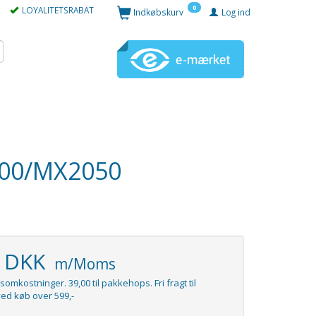
0
LOYALITETSRABAT
Indkøbskurv
Log ind
000/MX2050
5 DKK
m/Moms
somkostninger. 39,00 til pakkehops. Fri fragt til
ed køb over 599,-