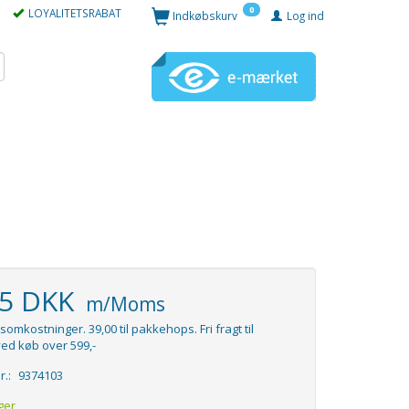
0
LOYALITETSRABAT
Indkøbskurv
Log ind
95 DKK
m/Moms
somkostninger. 39,00 til pakkehops. Fri fragt til
ed køb over 599,-
r.:
9374103
ger