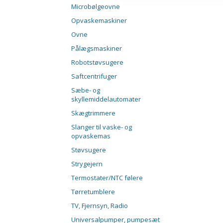
Microbølgeovne
Opvaskemaskiner
Ovne
Pålægsmaskiner
Robotstøvsugere
Saftcentrifuger
Sæbe- og
skyllemiddelautomater
Skægtrimmere
Slanger til vaske- og
opvaskemas
Støvsugere
Strygejern
Termostater/NTC følere
Tørretumblere
TV, Fjernsyn, Radio
Universalpumper, pumpesæt