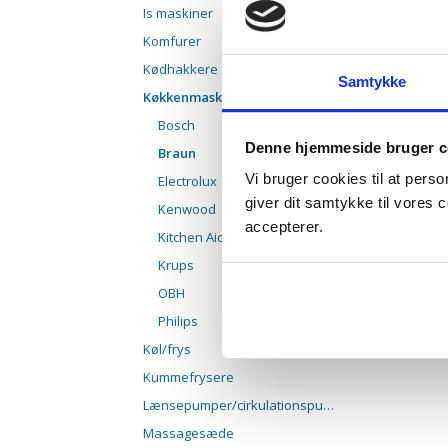
Is maskiner
Komfurer
Kødhakkere
Samtykke
Køkkenmaskiner
Bosch
Denne hjemmeside bruger c
Braun
Vi bruger cookies til at pers
Electrolux
giver dit samtykke til vores
Kenwood
accepterer.
Kitchen Aid
Krups
OBH
Philips
Køl/frys
Kummefrysere
Lænsepumper/cirkulationspumper
Massagesæde