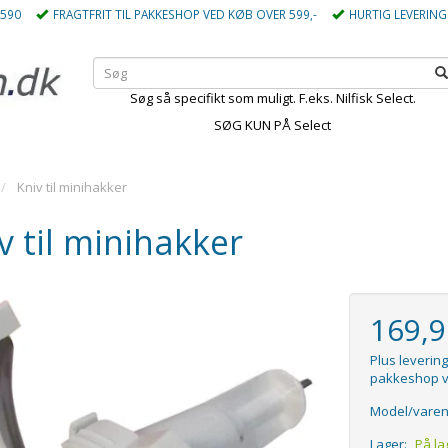
5590
FRAGTFRIT TIL PAKKESHOP VED KØB OVER 599,-
HURTIG LEVERING
Søg så specifikt som muligt. F.eks. Nilfisk Select.
SØG KUN PÅ Select
Kniv til minihakker
v til minihakker
169,
Plus levering
pakkeshop v
Model/varen
Lager:
På la