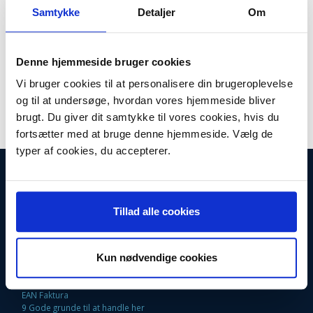
Plus leveringsomkostninger. 39,00 til pakkehops. Fri fragt til
Samtykke
Detaljer
Om
pakkeshop ved køb over 599,-
Lager:
På lager
Denne hjemmeside bruger cookies
Antal
LÆG I KURV
Vi bruger cookies til at personalisere din brugeroplevelse
og til at undersøge, hvordan vores hjemmeside bliver
Atlas Termostat, NC55° + NC65°
brugt. Du giver dit samtykke til vores cookies, hvis du
fortsætter med at bruge denne hjemmeside. Vælg de
typer af cookies, du accepterer.
INFORMATIONER
Fortrydelsesret
Firma profil
Tillad alle cookies
Kontakt os
Betingelser & Vilkår
Loyalitetsrabat. Rabat til faste kunder
Kun nødvendige cookies
Returneringsformular
Oversigt
Fragt og Levering
EAN Faktura
9 Gode grunde til at handle her