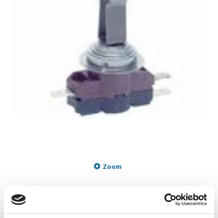
Zoom
494,95 DKK
m/Moms