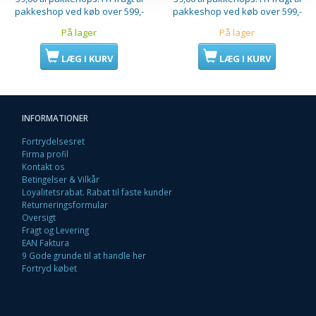
pakkeshop ved køb over 599,-
pakkeshop ved køb over 599,-
På lager
På lager
LÆG I KURV
LÆG I KURV
INFORMATIONER
Fortrydelsesret
Firma profil
Kontakt os
Betingelser & Vilkår
Loyalitetsrabat. Rabat til faste kunder
Returneringsformular
Oversigt
Fragt og Levering
EAN Faktura
9 Gode grunde til at handle her
Fortryd købet