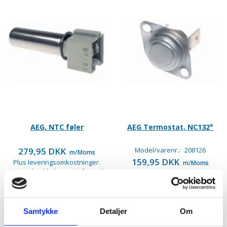
AEG, NTC føler
AEG Termostat, NC132°
279,95 DKK
Model/varenr.:
208126
m/Moms
159,95 DKK
Plus leveringsomkostninger.
m/Moms
39,00 til pakkehops. Fri fragt til
Plus leveringsomkostninger.
pakkeshop ved køb over 599,-
39,00 til pakkehops. Fri fragt til
pakkeshop ved køb over 599,-
På lager
På lager
Samtykke
Detaljer
Om
LÆG I KURV
LÆG I KURV