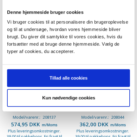
Denne hjemmeside bruger cookies
Vi bruger cookies til at personalisere din brugeroplevelse
og til at undersøge, hvordan vores hjemmeside bliver
brugt. Du giver dit samtykke til vores cookies, hvis du
fortsætter med at bruge denne hjemmeside. Vælg de
typer af cookies, du accepterer.
Tillad alle cookies
Kun nødvendige cookies
AEG Sikkerhedstermostat
AEG Termostat, NC150°.
8996471274002
Model/varenr.:
208137
Model/varenr.:
208044
574,95 DKK
362,00 DKK
m/Moms
m/Moms
Plus leveringsomkostninger.
Plus leveringsomkostninger.
39,00 til pakkehops. Fri fragt til
39,00 til pakkehops. Fri fragt til