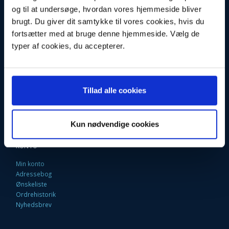
og til at undersøge, hvordan vores hjemmeside bliver
Fortrydelsesret
brugt. Du giver dit samtykke til vores cookies, hvis du
Firma profil
Kontakt os
fortsætter med at bruge denne hjemmeside. Vælg de
Betingelser & Vilkår
typer af cookies, du accepterer.
Loyalitetsrabat. Rabat til faste kunder
Returneringsformular
Oversigt
Fragt og Levering
EAN Faktura
Tillad alle cookies
9 Gode grunde til at handle her
Fortryd købet
Kun nødvendige cookies
KONTO
Min konto
Adressebog
Ønskeliste
Ordrehistorik
Nyhedsbrev