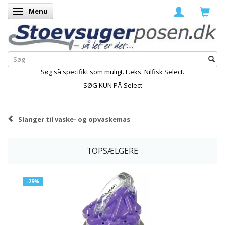
Menu
Skifte navigation
Søg så specifikt som muligt. F.eks. Nilfisk Select.
SØG KUN PÅ Select
Slanger til vaske- og opvaskemas
TOPSÆLGERE
-29%
K