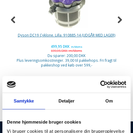
Dyson DC19 Cyklone. Lilla. 910885-14 (UDGÅR MED LAGER)
Ni
499,95 DKK
m/Moms
699,95 DKK
m/Moms
P
Du sparer:
200,00 DKK
Plus leveringsomkostninger. 39,00 til pakkehops. Fri fragt til
pakkeshop ved køb over 599,-
Atlas
Samtykke
Detaljer
Om
Denne hjemmeside bruger cookies
Vi bruger cookies til at personalisere din brugeroplevelse
INFORMATIONER