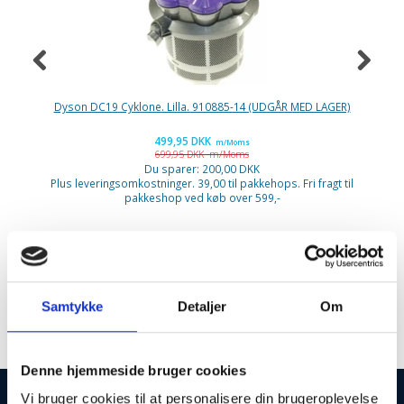
Dyson DC19 Cyklone. Lilla. 910885-14 (UDGÅR MED LAGER)
Ni
499,95 DKK
m/Moms
699,95 DKK
m/Moms
P
Du sparer:
200,00 DKK
Plus leveringsomkostninger. 39,00 til pakkehops. Fri fragt til
pakkeshop ved køb over 599,-
Asko Cylinda
Samtykke
Detaljer
Om
Denne hjemmeside bruger cookies
Vi bruger cookies til at personalisere din brugeroplevelse
INFORMATIONER