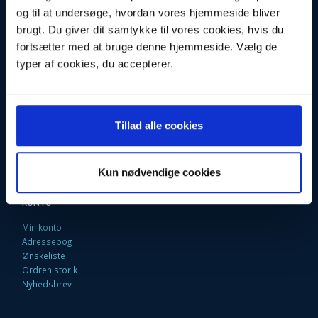
og til at undersøge, hvordan vores hjemmeside bliver
Fortrydelsesret
brugt. Du giver dit samtykke til vores cookies, hvis du
Firma profil
Kontakt os
fortsætter med at bruge denne hjemmeside. Vælg de
Betingelser & Vilkår
typer af cookies, du accepterer.
Loyalitetsrabat. Rabat til faste kunder
Returneringsformular
Oversigt
Fragt og Levering
EAN Faktura
Tillad alle cookies
9 Gode grunde til at handle her
Fortryd købet
Kun nødvendige cookies
KONTO
Min konto
Adressebog
Ønskeliste
Ordrehistorik
Nyhedsbrev