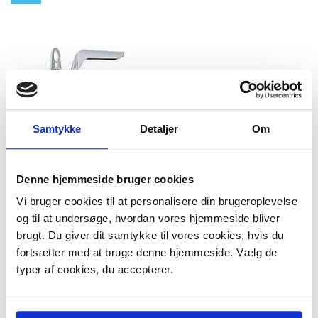
Samtykke
Detaljer
Om
Denne hjemmeside bruger cookies
Bundsi til AEG
Vi bruger cookies til at personalisere din brugeroplevelse
Model/varenr.:
303009
og til at undersøge, hvordan vores hjemmeside bliver
179,95 DKK
brugt. Du giver dit samtykke til vores cookies, hvis du
m/Moms
259,95 DKK
m/Moms
fortsætter med at bruge denne hjemmeside. Vælg de
Du sparer:
80,00 DKK
typer af cookies, du accepterer.
Plus leveringsomkostninger.
39,00 til pakkehops. Fri fragt til
pakkeshop ved køb over 599,-