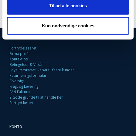
På lager
Tillad alle cookies
LÆG I KURV
Kun nødvendige cookies
INFORMATIONER
Fortrydelsesret
Firma profil
Kontakt os
Betingelser & Vilkår
Loyalitetsrabat. Rabat til faste kunder
Returneringsformular
Oversigt
Fragt og Levering
EAN Faktura
9 Gode grunde til at handle her
Fortryd købet
KONTO