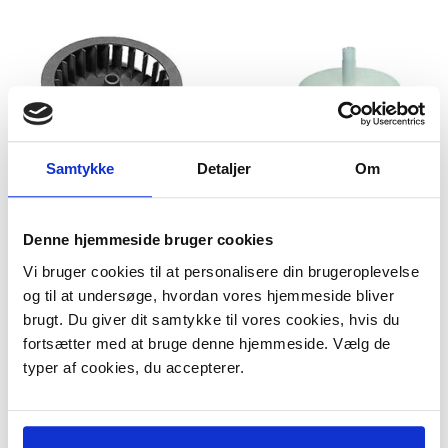
Samtykke
Detaljer
Om
Denne hjemmeside bruger cookies
Blæserhjul til AEG
Blæserhjul til AEG
tørretumbler
tørretumbler.
Vi bruger cookies til at personalisere din brugeroplevelse
8996474081164
og til at undersøge, hvordan vores hjemmeside bliver
Model/varenr.:
308048
Model/varenr.:
308018
brugt. Du giver dit samtykke til vores cookies, hvis du
359,00 DKK
299,95 DKK
m/Moms
m/Moms
fortsætter med at bruge denne hjemmeside. Vælg de
Plus leveringsomkostninger.
Plus leveringsomkostninger.
typer af cookies, du accepterer.
39,00 til pakkehops. Fri fragt til
39,00 til pakkehops. Fri fragt til
pakkeshop ved køb over 599,-
pakkeshop ved køb over 599,-
På lager
På lager