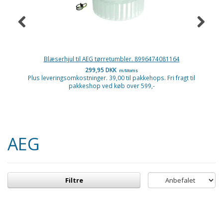
Blæserhjul til AEG tørretumbler. 8996474081164
299,95 DKK
m/Moms
Plus leveringsomkostninger. 39,00 til pakkehops. Fri fragt til
P
pakkeshop ved køb over 599,-
AEG
Filtre