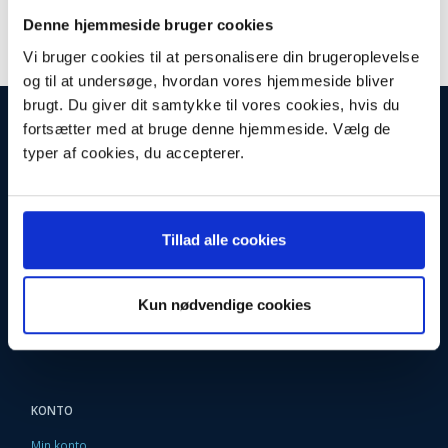
BRAUN
PANASONIC
Denne hjemmeside bruger cookies
PHILIPS
Vi bruger cookies til at personalisere din brugeroplevelse
og til at undersøge, hvordan vores hjemmeside bliver
brugt. Du giver dit samtykke til vores cookies, hvis du
INFORMATIONER
fortsætter med at bruge denne hjemmeside. Vælg de
Fortrydelsesret
typer af cookies, du accepterer.
Firma profil
Kontakt os
Betingelser & Vilkår
Loyalitetsrabat. Rabat til faste kunder
Tillad alle cookies
Returneringsformular
Oversigt
Fragt og Levering
EAN Faktura
Kun nødvendige cookies
9 Gode grunde til at handle her
Fortryd købet
KONTO
Min konto