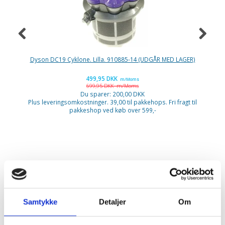
Dyson DC19 Cyklone. Lilla. 910885-14 (UDGÅR MED LAGER)
Ni
499,95 DKK
m/Moms
699,95 DKK
m/Moms
P
Du sparer:
200,00 DKK
Plus leveringsomkostninger. 39,00 til pakkehops. Fri fragt til
pakkeshop ved køb over 599,-
Tilbehør til
barbermaskiner
Samtykke
Detaljer
Om