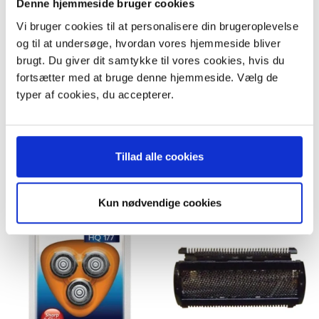
Denne hjemmeside bruger cookies
Philips skæreblad HP2905
Skærehoved Nr. HQ167 /
COOL SKIN, kort med 3
Vi bruger cookies til at personalisere din brugeroplevelse
stk.
og til at undersøge, hvordan vores hjemmeside bliver
109,95 DKK
499,95 DKK
m/Moms
m/Moms
brugt. Du giver dit samtykke til vores cookies, hvis du
Plus leveringsomkostninger.
Plus leveringsomkostninger.
fortsætter med at bruge denne hjemmeside. Vælg de
39,00 til pakkehops. Fri fragt til
39,00 til pakkehops. Fri fragt til
pakkeshop ved køb over 599,-
pakkeshop ved køb over 599,-
typer af cookies, du accepterer.
På lager
På lager
LÆG I KURV
LÆG I KURV
Tillad alle cookies
Kun nødvendige cookies