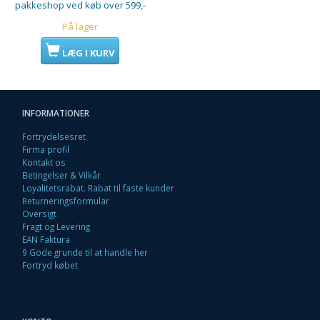
pakkeshop ved køb over 599,-
På lager
LÆG I KURV
INFORMATIONER
Fortrydelsesret
Firma profil
Kontakt os
Betingelser & Vilkår
Loyalitetsrabat. Rabat til faste kunder
Returneringsformular
Oversigt
Fragt og Levering
EAN Faktura
9 Gode grunde til at handle her
Fortryd købet