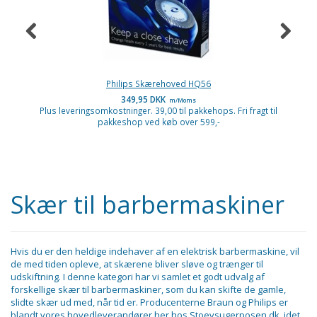
Philips Skærehoved HQ56
349,95 DKK
m/Moms
Plus leveringsomkostninger. 39,00 til pakkehops. Fri fragt til
P
pakkeshop ved køb over 599,-
Skær til barbermaskiner
Hvis du er den heldige indehaver af en elektrisk barbermaskine, vil
de med tiden opleve, at skærene bliver sløve og trænger til
udskiftning. I denne kategori har vi samlet et godt udvalg af
forskellige skær til barbermaskiner, som du kan skifte de gamle,
slidte skær ud med, når tid er. Producenterne Braun og Philips er
blandt vores hovedleverandører her hos Stoevsugerposen.dk, idet