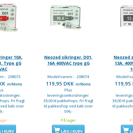
inger 10A.
Neozed sikringer. D01.
Neozed s
1, Type gG
16A 400VAC type gG
13A. 400
VAC
1
nr.:
208073
Model/varenr.:
208074
Model/va
DKK
119,95 DKK
119,95
m/Moms
m/Moms
us
Plus
kostninger.
leveringsomkostninger.
levering
hops. Fri fragt
39,00 til pakkehops. Fri fragt
39,00 til pa
 ved køb over
til pakkeshop ved køb over
til pakkes
9,-
599,-
ager
På lager
P
 I KURV
LÆG I KURV
L