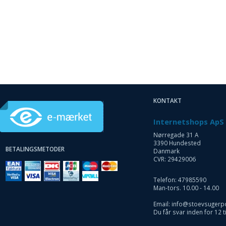
129,95 DKK
m/Moms
Plus
r.
leveringsomkostninger.
ri
39,00 til pakkehops. Fri
ed
fragt til pakkeshop ved
køb over 599,-
KONTAKT
Internetshops ApS
Nørregade 31 A
3390 Hundested
BETALINGSMETODER
Danmark
CVR: 29429006
Telefon: 47985590
Man-tors. 10.00 - 14.00
Email: info@stoevsugerp
Du får svar inden for 12 