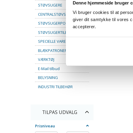
Denne hjemmeside bruger c
STØVSUGERE
Vi bruger cookies til at pers
CENTRALSTØVSUGER
giver dit samtykke til vores
STØVSUGERPOSER
accepterer.
STØVSUGERTILBEHØR
SPECIELLE VARER
BLÆKPATRONER
VÆRKTØJ
E-Mail tilbud
BELYSNING
INDUSTRI TILBEHØR
Skifte
TILPAS UDVALG
filter
Prisniveau