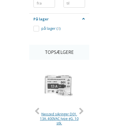
På lager
på lager
(
3
)
TOPSÆLGERE
Neozed sikringer D01.
Neozed sikringer. D0
13A. 400VAC type gG. 10
16A 400VAC type gG
stk.