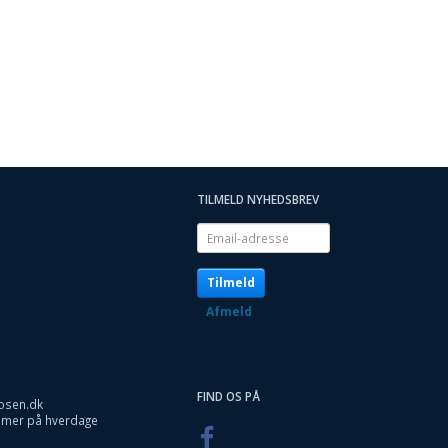
TILMELD NYHEDSBREV
Email-
adresse
Tilmeld
Afmeld
FIND OS PÅ
osen.dk
timer på hverdage