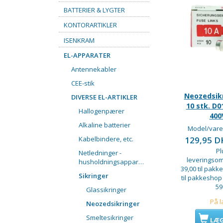
BATTERIER & LYGTER
KONTORARTIKLER
ISENKRAM
EL-APPARATER
Antennekabler
CEE-stik
Neozedsikr
DIVERSE EL-ARTIKLER
10 stk. D0
Hallogenpærer
400
Alkaline batterier
Model/vare
Kabelbindere, etc.
129,95 
Pl
Netledninger -
leveringsom
husholdningsapparater
39,00 til pakke
Sikringer
til pakkeshop
59
Glassikringer
På l
Neozedsikringer
Smeltesikringer
LÆG