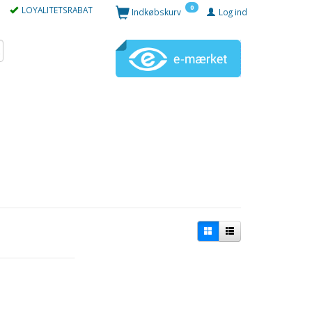
0
LOYALITETSRABAT
Indkøbskurv
Log ind