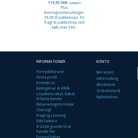
119,95 DKK
119,95 DKK
m/Moms
m/Moms
Plus
Plus
leveringsomkostninger.
leveringsomkostninge
39,00 til pakkehops. Fri
39,00 til pakkehops. F
fragt til pakkeshop ved
fragt til pakkeshop v
køb over 599,-
køb over 599,-
INFORMATIONER
KONTO
Fortrydelsesret
Min konto
Firma profil
Adressebog
Kontakt os
Ønskeliste
Betingelser & Vilkår
Ordrehistorik
Loyalitetsrabat. Rabat
Nyhedsbrev
til faste kunder
Returneringsformular
Oversigt
Fragt og Levering
EAN Faktura
9 Gode grunde til at
handle her
Fortryd købet