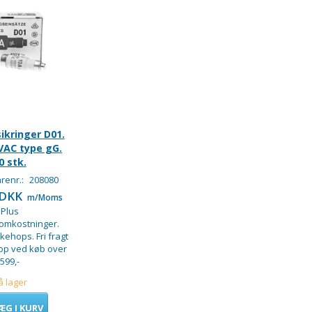
ikringer D01.
VAC type gG.
0 stk.
renr.:
208080
 DKK
m/Moms
Plus
somkostninger.
kkehops. Fri fragt
hop ved køb over
599,-
å lager
ÆG I KURV