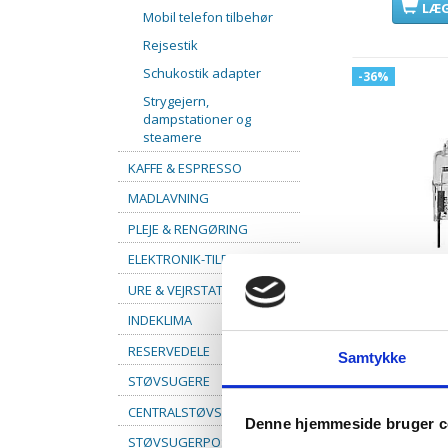
LÆG
Mobil telefon tilbehør
Rejsestik
Schukostik adapter
-36%
Strygejern,
dampstationer og
steamere
KAFFE & ESPRESSO
MADLAVNING
PLEJE & RENGØRING
ELEKTRONIK-TILBEHØR
URE & VEJRSTATIONER
INDEKLIMA
10 stk. Ha
1
RESERVEDELE
Samtykke
Model/varenr
STØVSUGERE
159,95 
CENTRALSTØVSUGER
249,95 D
Denne hjemmeside bruger c
Du sparer
STØVSUGERPOSER