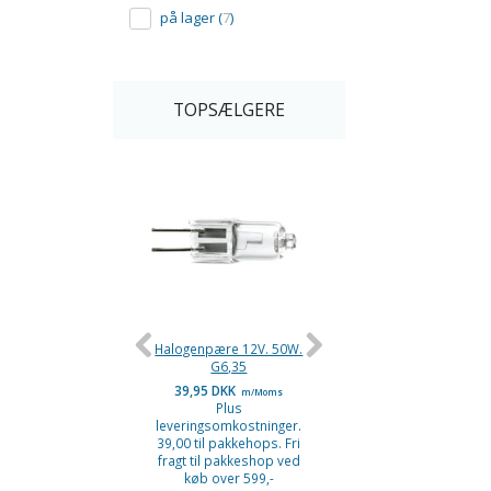
på lager
(
7
)
TOPSÆLGERE
-36%
Halogenpære 12V. 50W.
10 stk. Halogenpærer 
G6,35
39,95 DKK
159,95 DKK
m/Moms
m/Moms
Plus
249,95 DKK
m/Moms
Du sparer:
90,00 DK
leveringsomkostninger.
Plus
39,00 til pakkehops. Fri
leveringsomkostninge
fragt til pakkeshop ved
39,00 til pakkehops. F
køb over 599,-