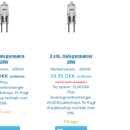
Halogenpære
3 stk. Halogenpærer
20W
20W
renr.:
309161
Model/varenr.:
309161
 DKK
59,95 DKK
m/Moms
m/Moms
Plus
74,95 DKK
m/Moms
Du sparer:
15,00 DKK
somkostninger.
Plus
kkehops. Fri fragt
leveringsomkostninger.
hop ved køb over
39,00 til pakkehops. Fri fragt
599,-
til pakkeshop ved køb over
å lager
599,-
På lager