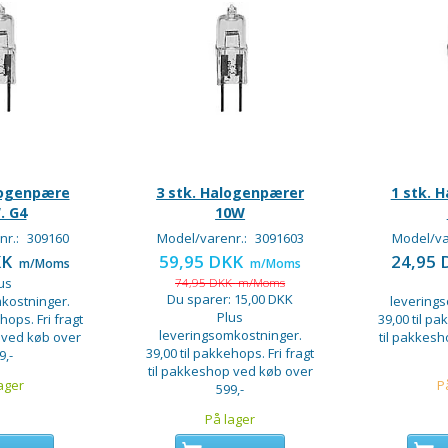
logenpære
3 stk. Halogenpærer
1 stk. 
. G4
10W
nr.:
309160
Model/varenr.:
3091603
Model/va
KK
59,95 DKK
24,95
m/Moms
m/Moms
us
74,95 DKK
m/Moms
Du sparer:
15,00 DKK
kostninger.
levering
Plus
hops. Fri fragt
39,00 til pa
leveringsomkostninger.
 ved køb over
til pakkes
39,00 til pakkehops. Fri fragt
9,-
til pakkeshop ved køb over
ager
P
599,-
På lager