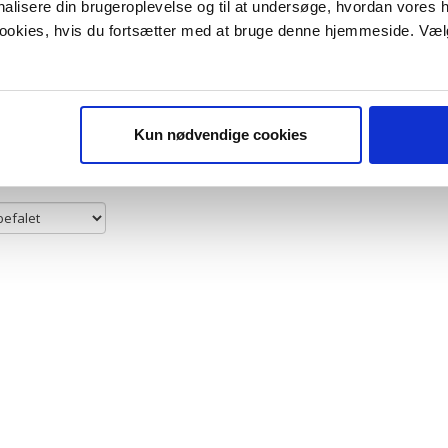
us
Plus
39,00 til pa
onalisere din brugeroplevelse og til at undersøge, hvordan vores
kostninger.
leveringsomkostninger.
til pakkes
 cookies, hvis du fortsætter med at bruge denne hjemmeside. Væl
hops. Fri fragt
39,00 til pakkehops. Fri fragt
 ved køb over
til pakkeshop ved køb over
P
9,-
599,-
ager
På lager
Kun nødvendige cookies
 I KURV
LÆG I KURV
L