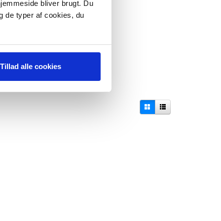
kkehops. Fri fragt
 hjemmeside bliver brugt. Du
hop ved køb over
g de typer af cookies, du
599,-
å lager
Tillad alle cookies
ÆG I KURV