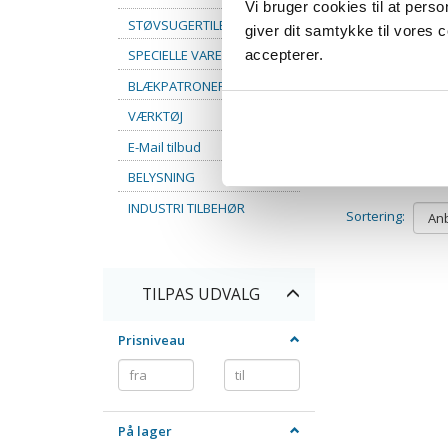
Pl
Vi bruger cookies til at pers
leveringsom
STØVSUGERTILBEHØR
giver dit samtykke til vores
39,00 til pakke
SPECIELLE VARER
accepterer.
til pakkeshop
59
BLÆKPATRONER
På l
VÆRKTØJ
LÆG
E-Mail tilbud
BELYSNING
INDUSTRI TILBEHØR
Sortering:
Skifte
TILPAS UDVALG
filter
Prisniveau
På lager