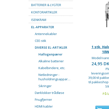
BATTERIER & LYGTER
KONTORARTIKLER
ISENKRAM
EL-APPARATER
Antennekabler
CEE-stik
1 stk. Ha
DIVERSE EL-ARTIKLER
10W
Hallogenpærer
Model/vare
Alkaline batterier
24,95 D
Kabelbindere, etc.
Pl
leveringsom
Netledninger -
39,00 til pakke
husholdningsapparater
til pakkeshop
Sikringer
59
Dørklokker trådløse
På l
Fnugfjerner
HDMI kabler