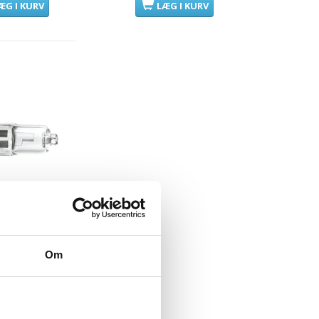
ÆG I KURV
LÆG I KURV
ære 12V. 50W.
G6,35
Om
enr.:
LH13-50L
 DKK
m/Moms
Plus
somkostninger.