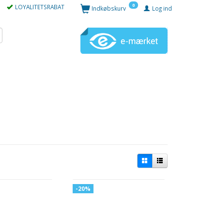
0
LOYALITETSRABAT
Indkøbskurv
Log ind
-20%