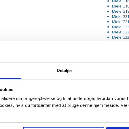
Miele G1
Miele G1
Miele G1
Miele G2
Miele G2
Miele G2
Miele G2
Miele G2
Miele G2
Miele G2
Miele G2
Miele G2
Miele G2
Miele G2
Detaljer
Miele G2
Miele G2
Miele G4
ookies
onalisere din brugeroplevelse og til at undersøge, hvordan vores
 cookies, hvis du fortsætter med at bruge denne hjemmeside. Væl