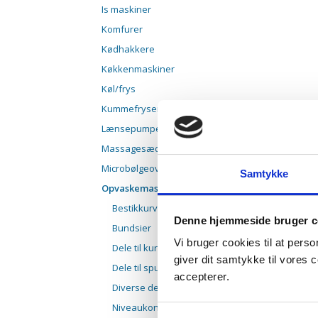
Is maskiner
Komfurer
Kødhakkere
Køkkenmaskiner
Køl/frys
Kummefrysere
Lænsepumper/cirkulationspumper
Massagesæde
Microbølgeovne
Samtykke
Opvaskemaskiner
Bestikkurve
Denne hjemmeside bruger c
Bundsier
Vi bruger cookies til at pers
Dele til kurve
giver dit samtykke til vores
Dele til spulearme
accepterer.
Diverse dele
Niveaukontroller