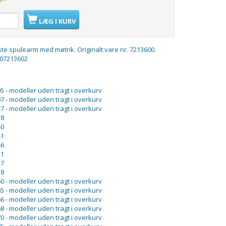
LÆG I KURV
e spulearm med møtrik. Originalt vare nr. 7213600.
f 07213602
5 - modeller uden tragt i overkurv
7 - modeller uden tragt i overkurv
7 - modeller uden tragt i overkurv
38
40
41
46
51
57
58
0 - modeller uden tragt i overkurv
5 - modeller uden tragt i overkurv
6 - modeller uden tragt i overkurv
8 - modeller uden tragt i overkurv
0 - modeller uden tragt i overkurv