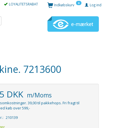
0
LOYALITETSRABAT
Indkøbskurv
Log ind
kine. 7213600
95 DKK
m/Moms
somkostninger. 39,00 til pakkehops. Fri fragt til
ed køb over 599,-
r.:
210139
ger