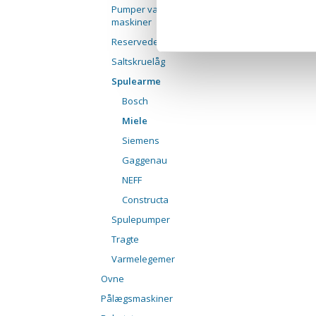
Pumper vaske/opvaske
maskiner
Reservedele LG
Saltskruelåg
Spulearme
Bosch
Miele
Siemens
Gaggenau
NEFF
Constructa
Spulepumper
Tragte
Varmelegemer
Ovne
Pålægsmaskiner