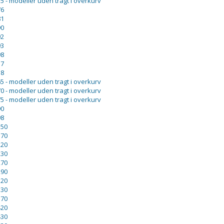
5 - modeller uden tragt i overkurv
76
81
90
92
93
98
57
58
5 - modeller uden tragt i overkurv
0 - modeller uden tragt i overkurv
5 - modeller uden tragt i overkurv
90
98
150
170
220
230
270
290
320
330
370
420
430