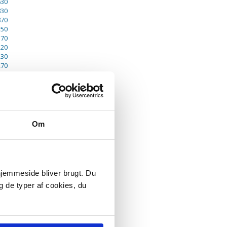
630
830
870
150
170
220
230
270
290
330
370
420
430
630
Om
830
870
170
 hjemmeside bliver brugt. Du
g de typer af cookies, du