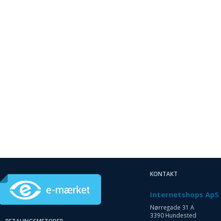
KONTAKT
Internetshops ApS
Nørregade 31 A
3390 Hundested