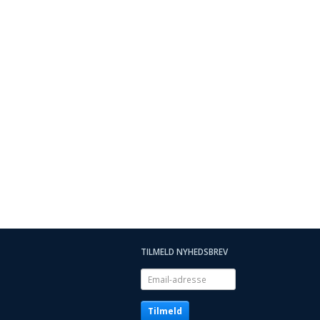
TILMELD NYHEDSBREV
Email-
adresse
Tilmeld