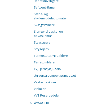
Robotstøvsugere
Saftcentrifuger
Sæbe- og
skyllemiddelautomater
Skægtrimmere
Slanger til vaske- og
opvaskemas
Støvsugere
Strygejern
Termostater/NTC følere
Tørretumblere
TV, Fjernsyn, Radio
Universalpumper, pumpesæt
Vaskemaskiner
Vinkøler
VVS Reservedele
STØVSUGERE