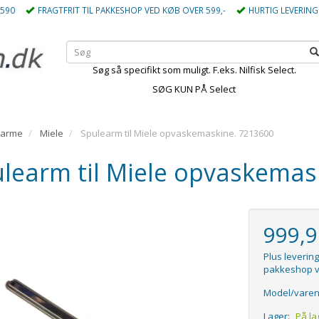
5590
FRAGTFRIT TIL PAKKESHOP VED KØB OVER 599,-
HURTIG LEVERING
Søg så specifikt som muligt. F.eks. Nilfisk Select.
SØG KUN PÅ Select
earme
Miele
Spulearm til Miele opvaskemaskine. 7213600
learm til Miele opvaskemas
999,
Plus levering
pakkeshop v
Model/varen
Lager:
På la