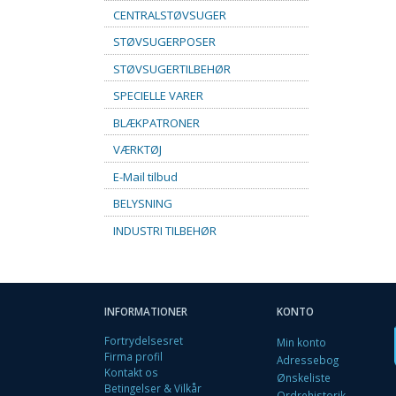
CENTRALSTØVSUGER
STØVSUGERPOSER
STØVSUGERTILBEHØR
SPECIELLE VARER
BLÆKPATRONER
VÆRKTØJ
E-Mail tilbud
BELYSNING
INDUSTRI TILBEHØR
INFORMATIONER
KONTO
Fortrydelsesret
Min konto
Firma profil
Adressebog
Kontakt os
Ønskeliste
Betingelser & Vilkår
Ordrehistorik