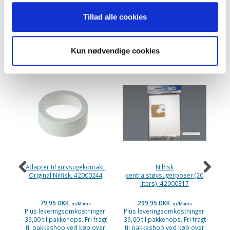
Tillad alle cookies
ANDRE KØBTE OGSÅ
Kun nødvendige cookies
P
-
Adapter til gulvsugekontakt.
Nilfisk
Original Nilfisk. 42000244
centralstøvsugerposer (20
pa
liters). 42000317
79,95 DKK
299,95 DKK
m/Moms
m/Moms
Plus leveringsomkostninger.
Plus leveringsomkostninger.
39,00 til pakkehops. Fri fragt
39,00 til pakkehops. Fri fragt
Pl
til pakkeshop ved køb over
til pakkeshop ved køb over