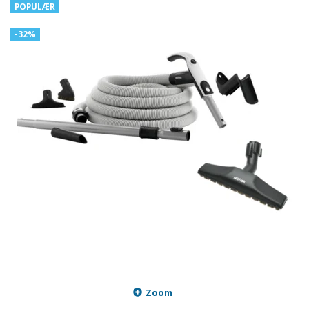
POPULÆR
-32%
Zoom