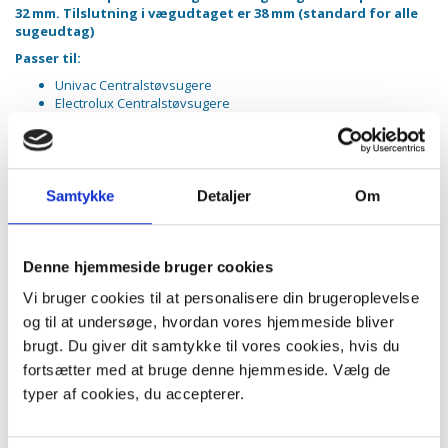
32 mm. Tilslutning i vægudtaget er 38 mm (standard for alle
sugeudtag)
Passer til:
Univac Centralstøvsugere
Electrolux Centralstøvsugere
Nilfisk Centralstøvsugere (Undtagen Wireless modeller)
Frithiof Centralstøvsugere
Foma Centralstøvsugere
Genvex Centralstøvsugere
Thermex Centralstøvsugere
Samtykke
Detaljer
Om
Beam Centralstøvsugere
Alle andre modeller med on/off og som ikke er radiostyret
Slangesættet indeholder:
Denne hjemmeside bruger cookies
9 meter slange med start/stop knap i håndtaget
Vi bruger cookies til at personalisere din brugeroplevelse
Total rækkevidde: 10,5 meter
Teleskoprør
og til at undersøge, hvordan vores hjemmeside bliver
Parketmundstykke med hestehår
brugt. Du giver dit samtykke til vores cookies, hvis du
Fugemundstykke
fortsætter med at bruge denne hjemmeside. Vælg de
Møbelmundstykke
Rundt børstemundstykke
typer af cookies, du accepterer.
Slangeholder