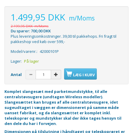
1.499,95 DKK
m/Moms
2.199,95 DKK
m/Moms
Du sparer:
700,00 DKK
Plus leveringsomkostninger. 39,00 til pakkehops. Fri fragt til
pakkeshop ved køb over 599,-
Model/varenr.:
42000101P
Lager:
På lager
Antal
LÆG I KURV
Komplet slangesæt med parketmundstykke, til alle
centralstøvsugere (undtagen Wireless modeller).
Slangesættet kan bruges af alle centralstøvsugere, idet
sugeudtaget i væggen er dimensioneret på samme måde
uanset fabrikat, og da slangesættet er komplet inkl.
teleskoprør og mundstykker skal der ikke tages hensyn til
den dele du har i forvejen.
Dimensionen på tilslutning i håndtaget og teleskoprøret er