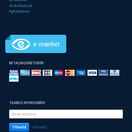
Ordrehistorik
Nyhedsbrev
BETALINGSMETODER
TILMELD NYHEDSBREV
Email-
adresse
Tilmeld
Afmeld