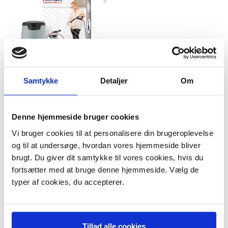
Samtykke
Detaljer
Om
Denne hjemmeside bruger cookies
Nilfisk Alt-i-1 Supreme 250
Vi bruger cookies til at personalisere din brugeroplevelse
Centralstøvsuger. DeLuxe
og til at undersøge, hvordan vores hjemmeside bliver
Model/varenr.:
42000505
brugt. Du giver dit samtykke til vores cookies, hvis du
7.999,00 DKK
m/Moms
fortsætter med at bruge denne hjemmeside. Vælg de
Plus leveringsomkostninger.
typer af cookies, du accepterer.
39,00 til pakkehops. Fri fragt til
pakkeshop ved køb over 599,-
På lager
LÆG I KURV
Tillad alle cookies