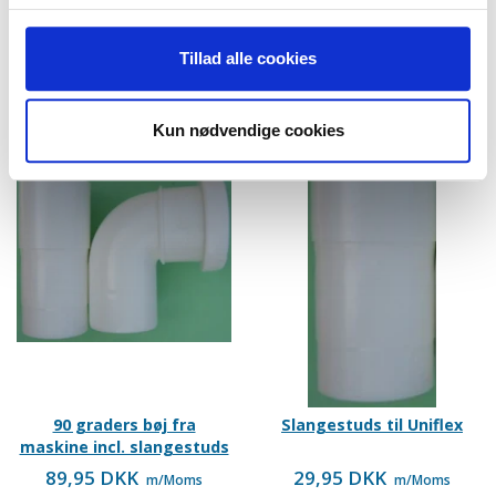
På lager
På lager
LÆG I KURV
LÆG I KURV
Tillad alle cookies
Kun nødvendige cookies
90 graders bøj fra
Slangestuds til Uniflex
maskine incl. slangestuds
89,95 DKK
29,95 DKK
m/Moms
m/Moms