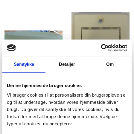
Samtykke
Detaljer
Om
Denne hjemmeside bruger cookies
Sugeudtagsforlænger: 25
Udblæsningsventil
Vi bruger cookies til at personalisere din brugeroplevelse
mm
og til at undersøge, hvordan vores hjemmeside bliver
39,95 DKK
199,95 DKK
brugt. Du giver dit samtykke til vores cookies, hvis du
m/Moms
m/Moms
Plus leveringsomkostninger.
Plus leveringsomkostninger.
fortsætter med at bruge denne hjemmeside. Vælg de
39,00 til pakkehops. Fri fragt til
39,00 til pakkehops. Fri fragt til
typer af cookies, du accepterer.
pakkeshop ved køb over 599,-
pakkeshop ved køb over 599,-