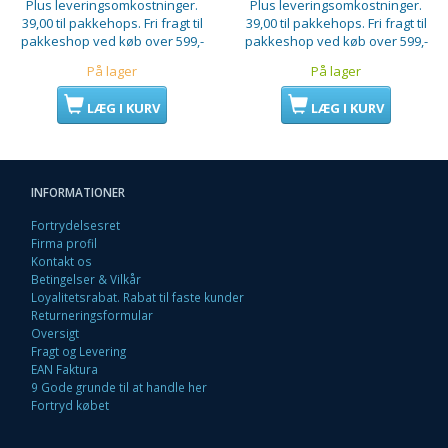
Plus leveringsomkostninger.
Plus leveringsomkostninger.
39,00 til pakkehops. Fri fragt til
39,00 til pakkehops. Fri fragt til
pakkeshop ved køb over 599,-
pakkeshop ved køb over 599,-
På lager
På lager
LÆG I KURV
LÆG I KURV
INFORMATIONER
Fortrydelsesret
Firma profil
Kontakt os
Betingelser & Vilkår
Loyalitetsrabat. Rabat til faste kunder
Returneringsformular
Oversigt
Fragt og Levering
EAN Faktura
9 Gode grunde til at handle her
Fortryd købet