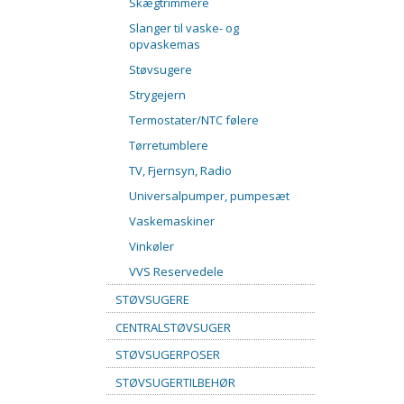
Skægtrimmere
Slanger til vaske- og
opvaskemas
Støvsugere
Strygejern
Termostater/NTC følere
Tørretumblere
TV, Fjernsyn, Radio
Universalpumper, pumpesæt
Vaskemaskiner
Vinkøler
VVS Reservedele
STØVSUGERE
CENTRALSTØVSUGER
STØVSUGERPOSER
STØVSUGERTILBEHØR