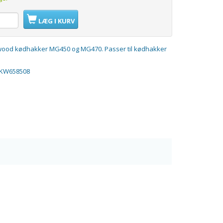
LÆG I KURV
nwood kødhakker MG450 og MG470. Passer til kødhakker
KW658508