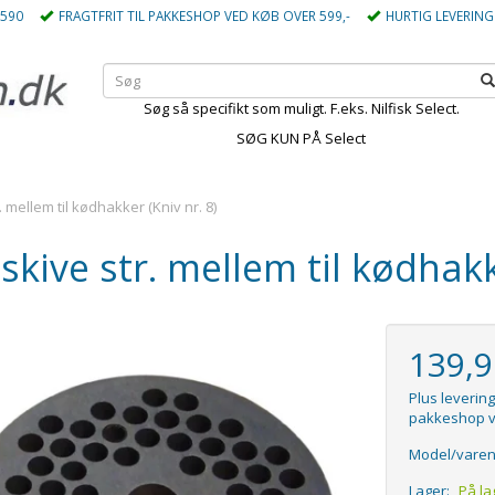
5590
FRAGTFRIT TIL PAKKESHOP VED KØB OVER 599,-
HURTIG LEVERING
Søg så specifikt som muligt. F.eks. Nilfisk Select.
SØG KUN PÅ Select
. mellem til kødhakker (Kniv nr. 8)
skive str. mellem til kødhakk
139,
Plus levering
pakkeshop v
Model/varen
Lager:
På la