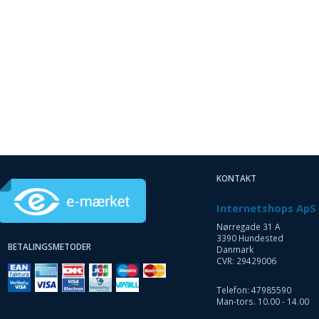
KONTAKT
Internetshops ApS
Nørregade 31 A
3390 Hundested
BETALINGSMETODER
Danmark
CVR: 29429006
Telefon: 47985590
Man-tors. 10.00 - 14.00