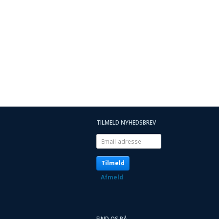
TILMELD NYHEDSBREV
Email-
adresse
Tilmeld
Afmeld
FIND OS PÅ