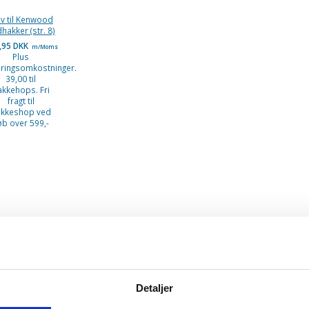
iv til Kenwood
hakker (str. 8)
,95 DKK
m/Moms
Plus
eringsomkostninger.
39,00 til
akkehops. Fri
fragt til
kkeshop ved
øb over 599,-
Detaljer