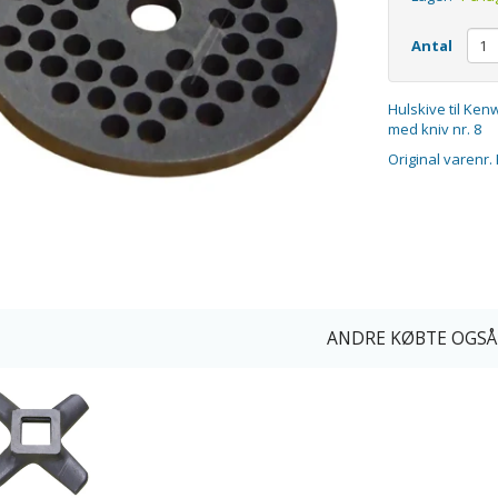
Antal
Hulskive til Ke
med kniv nr. 8
Original varenr.
ANDRE KØBTE OGSÅ