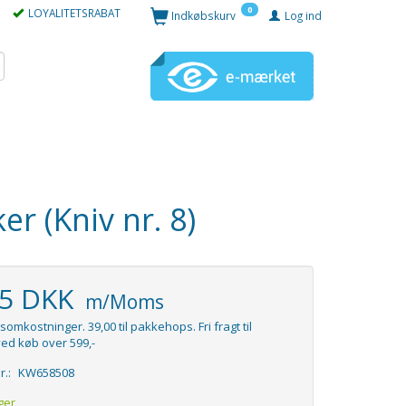
0
LOYALITETSRABAT
Indkøbskurv
Log ind
er (Kniv nr. 8)
95 DKK
m/Moms
somkostninger. 39,00 til pakkehops. Fri fragt til
ed køb over 599,-
r.:
KW658508
ger