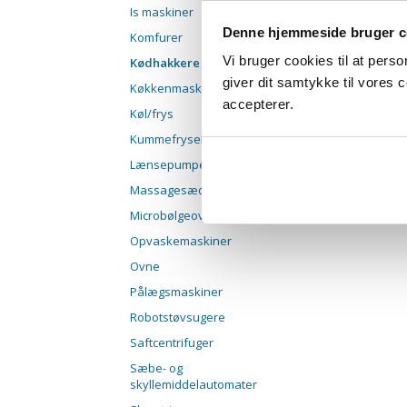
Is maskiner
Denne hjemmeside bruger c
Komfurer
Vi bruger cookies til at pers
Kødhakkere
giver dit samtykke til vores
Køkkenmaskiner
accepterer.
Køl/frys
Kummefrysere
Lænsepumper/cirkulationspumper
Massagesæde
Microbølgeovne
Opvaskemaskiner
Ovne
Pålægsmaskiner
Robotstøvsugere
Saftcentrifuger
Sæbe- og
skyllemiddelautomater