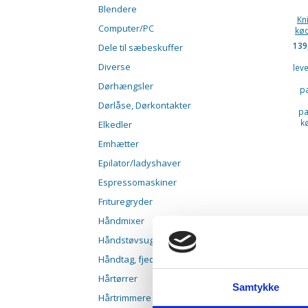
Blendere
Kn
Computer/PC
kød
139
Dele til sæbeskuffer
Diverse
lev
Dørhængsler
p
Dørlåse, Dørkontakter
pa
k
Elkedler
Emhætter
Epilator/ladyshaver
Espressomaskiner
Frituregryder
Håndmixer
Håndstøvsugere
Håndtag, fjedre, paler
Hårtørrer
Samtykke
Hårtrimmere