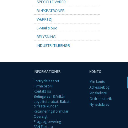
SPECIELLE VARER
BLÆKPATRONER
VÆRKTØJ
E-Mail tilbud
BELYSNING
INDUSTRI TILBEHØR
INFORMATIONER
KONTO
Fortrydelsesret
Min konto
Firma profil
Adressebog
Kontakt os
Ønskeliste
Betingelser & Vilkår
Ordrehistorik
Loyalitetsrabat. Rabat
Nyhedsbrev
til faste kunder
Returneringsformular
Oversigt
Fragt og Levering
EAN Faktura