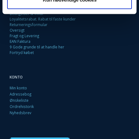
Firma profil
Kontakt os
Betingelser & Vilkår
Loyalitetsrabat. Rabat til faste kunder
Returneringsformular
Oversigt
Fragt og Levering
EAN Faktura
9 Gode grunde til at handle her
Fortryd købet
KONTO
Min konto
Adressebog
Ønskeliste
Ordrehistorik
Nyhedsbrev