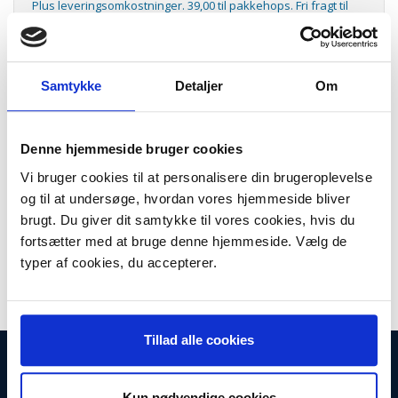
Plus leveringsomkostninger. 39,00 til pakkehops. Fri fragt til
pakkeshop ved køb over 599,-
Model/varenr.:
304031
Lager:
På lager
Samtykke
Detaljer
Om
Antal
LÆG I KURV
Denne hjemmeside bruger cookies
Fjederlås til Siemens husholdningsmaskiner. Vaskemaskiner,
Vi bruger cookies til at personalisere din brugeroplevelse
tørretumblere, etc. Originale parts nr. 481227138362, 481227138462
og til at undersøge, hvordan vores hjemmeside bliver
brugt. Du giver dit samtykke til vores cookies, hvis du
Passer til:
fortsætter med at bruge denne hjemmeside. Vælg de
Ignis AWL200
typer af cookies, du accepterer.
Ignis AWL210
Tillad alle cookies
INFORMATIONER
Fortrydelsesret
Kun nødvendige cookies