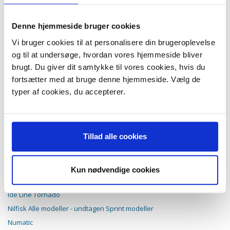
AEG Vampyr CE220
AEG Vampyrino Colore
AEG Vampyrino E
Denne hjemmeside bruger cookies
AEG Vampyrino EC
AEG Vampyrino Electronic
Vi bruger cookies til at personalisere din brugeroplevelse
AEG Vampyrino Exquisit
og til at undersøge, hvordan vores hjemmeside bliver
AEG Vampyrino LX
brugt. Du giver dit samtykke til vores cookies, hvis du
AEG Vampyrino S
AEG Vampyrino Space
fortsætter med at bruge denne hjemmeside. Vælg de
AEG Vampyrino SX
typer af cookies, du accepterer.
Electrolux
Euroclean
Hoover Compact modeller uden låsesystem
Tillad alle cookies
Hoover Galaxy
Hugin
Ide Line Mistral
Kun nødvendige cookies
Ide Line Mistral Compact
Ide Line Mistral Lux 1250
Ide Line Tornado
Nilfisk Alle modeller - undtagen Sprint modeller
Numatic