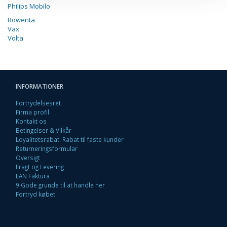
Philips Mobilo
Rowenta
Vax
Volta
INFORMATIONER
Fortrydelsesret
Firma profil
Kontakt os
Betingelser & Vilkår
Loyalitetsrabat. Rabat til faste kunder
Returneringsformular
Oversigt
Fragt og Levering
EAN Faktura
9 Gode grunde til at handle her
Fortryd købet