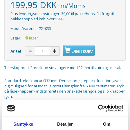
199,95 DKK
m/Moms
Plus leveringsomkostninger. 39,00 til pakkehops. Fri fragt til
pakkeshop ved køb over 599,-
Model/varenr.:
721033
Lager:
På lager
Antal
LÆG I KURV
Teleskoprør til Euroclean støvsugere med 32 mm tilslutning i metal.
Standard teleskoprør Ø32 mm. Den smarte steplock-funktion giver
dig mulighed for at indstille røret i længder fra 60-99 centimeter. Tryk
på låseknappen - indstil røret i den ønskede længde og slip knappen
igen.
Perfekt ergonomisk tilpasning, og du kan nøjes med et enkelt rør i
stedet for de to halve rør der normalt medfølger.
Passer til:
Samtykke
Detaljer
Om
AEG Vampyr 5000 serien - nyere modeller med 32 mm rørtykkelse