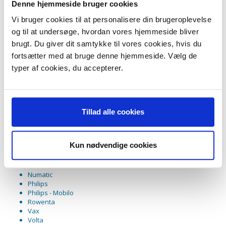
AEG - Vampyrino Exquisit
Denne hjemmeside bruger cookies
AEG - Vampyrino LX
Vi bruger cookies til at personalisere din brugeroplevelse
AEG - Vampyrino S
AEG - Vampyrino Space
og til at undersøge, hvordan vores hjemmeside bliver
AEG - Vampyrino SX
brugt. Du giver dit samtykke til vores cookies, hvis du
Euroclean
fortsætter med at bruge denne hjemmeside. Vælg de
Genvex
Genvex - Genvac Complete
typer af cookies, du accepterer.
Hoover
Hoover - Compact modeller uden låsesystem
Hoover - Galaxy
Hugin
Ide Line
Tillad alle cookies
Ide Line - Mistral
Ide Line - Mistral Compact
Ide Line - Mistral Lux 1250
Kun nødvendige cookies
Ide Line - Tornado
Nilfisk
Nilfisk - Alle modeller
Numatic
Philips
Philips - Mobilo
Rowenta
Vax
Volta