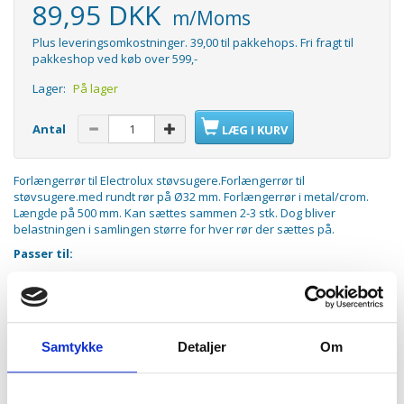
89,95 DKK
m/Moms
Plus leveringsomkostninger. 39,00 til pakkehops. Fri fragt til
pakkeshop ved køb over 599,-
Lager:
På lager
Antal
LÆG I KURV
Forlængerrør til Electrolux støvsugere.Forlængerrør til
støvsugere.med rundt rør på Ø32 mm. Forlængerrør i metal/crom.
Længde på 500 mm. Kan sættes sammen 2-3 stk. Dog bliver
belastningen i samlingen større for hver rør der sættes på.
Passer til:
Electrolux
Electrolux - Alle modeller med Ø32 mm. rør
AEG - Vampyr 5000 serien
AEG - Vampyr CE220
AEG - Vampyrino Colore
Samtykke
Detaljer
Om
AEG - Vampyrino E
AEG - Vampyrino EC
AEG - Vampyrino Electronic