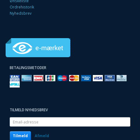
Ønskeliste
Ordrehistorik
Nyhedsbrev
BETALINGSMETODER
TILMELD NYHEDSBREV
Email-
adresse
Tilmeld
Afmeld