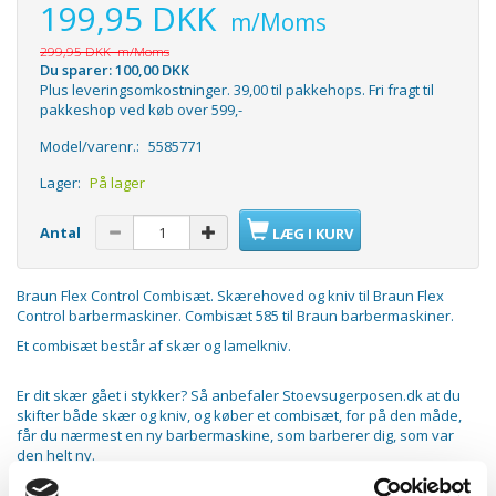
199,95 DKK
m/Moms
299,95 DKK
m/Moms
Du sparer:
100,00 DKK
Plus leveringsomkostninger. 39,00 til pakkehops. Fri fragt til
pakkeshop ved køb over 599,-
Model/varenr.:
5585771
Lager:
På lager
Antal
LÆG I KURV
Braun Flex Control Combisæt. Skærehoved og kniv til Braun Flex
Control barbermaskiner. Combisæt 585 til Braun barbermaskiner.
Et combisæt består af skær og lamelkniv.
Er dit skær gået i stykker? Så anbefaler Stoevsugerposen.dk at du
skifter både skær og kniv, og køber et combisæt, for på den måde,
får du nærmest en ny barbermaskine, som barberer dig, som var
den helt ny.
Det anbefales også, at udskifte både skærehoved og kniv hver 18.