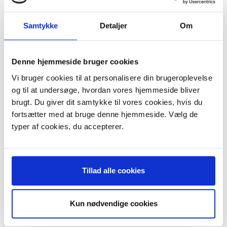
måned, for at opretholde en lækker barbering, hver gang.
Skær nr. 585 + lamelkniv.
Samtykke
Detaljer
Om
Passer til:
Braun 5403
Braun 5434
Denne hjemmeside bruger cookies
Braun 5437
Braun 5471
Vi bruger cookies til at personalisere din brugeroplevelse
Braun 5472
og til at undersøge, hvordan vores hjemmeside bliver
Braun 5473
brugt. Du giver dit samtykke til vores cookies, hvis du
Braun 5501
Braun 5502
fortsætter med at bruge denne hjemmeside. Vælg de
Braun 5584
typer af cookies, du accepterer.
Braun 5585
Braun Flex Control
Braun Flex Control 4000
Braun Flex Control 4005
Braun Flex Control 4010
Tillad alle cookies
Braun Flex Control 4015
Braun Flex Control 4500
Braun Flex Control 4509
Kun nødvendige cookies
Braun Flex Control 5580
Braun Flex Control5586
Braun Flex Control Universal 4501