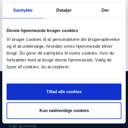
Plus leveringsomkostninger. 39,00 til pakkehops. Fri fragt til
pakkeshop ved køb over 599,-
Samtykke
Detaljer
Om
Lager:
Ikke på lager
Antal
LÆG I KURV
Denne hjemmeside bruger cookies
Vi bruger cookies til at personalisere din brugeroplevelse
Varmelegeme til opvaskemaskine
og til at undersøge, hvordan vores hjemmeside bliver
Passer til:
brugt. Du giver dit samtykke til vores cookies, hvis du
Ardo AO600 Ardo OI600 Ardo OI6000 Ardo OM6000
fortsætter med at bruge denne hjemmeside. Vælg de
typer af cookies, du accepterer.
INFORMATIONER
Fortrydelsesret
Tillad alle cookies
Firma profil
Kontakt os
Betingelser & Vilkår
Kun nødvendige cookies
Loyalitetsrabat. Rabat til faste kunder
Returneringsformular
Oversigt
Fragt og Levering