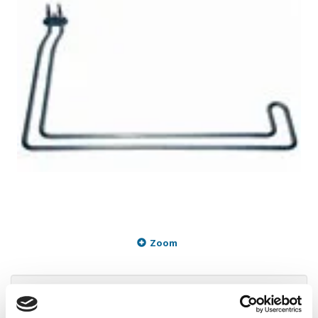
Zoom
394,95 DKK
m/Moms