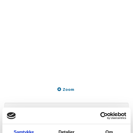
Zoom
99,95 DKK
m/Moms
Plus leveringsomkostninger. 39,00 til pakkehops. Fri fragt til
pakkeshop ved køb over 599,-
Samtykke
Detaljer
Om