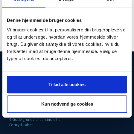
Model/varenr.:
2589596
Lager:
På lager
Denne hjemmeside bruger cookies
Antal
LÆG I KURV
Vi bruger cookies til at personalisere din brugeroplevelse
og til at undersøge, hvordan vores hjemmeside bliver
brugt. Du giver dit samtykke til vores cookies, hvis du
fortsætter med at bruge denne hjemmeside. Vælg de
typer af cookies, du accepterer.
INFORMATIONER
Fortrydelsesret
Firma profil
Kontakt os
Tillad alle cookies
Betingelser & Vilkår
Loyalitetsrabat. Rabat til faste kunder
Returneringsformular
Oversigt
Kun nødvendige cookies
Fragt og Levering
EAN Faktura
9 Gode grunde til at handle her
Fortryd købet