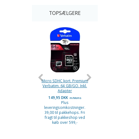
TOPSÆLGERE
Micro SDHC kort. Premium
Micro SDHC kort. Prem
Verbatim. 64 GB/GO. Inkl.
Verbatim. 32 GB/GO. In
Adapter
Adapter
149,95 DKK
119,95 DKK
m/Moms
m/Moms
Plus
Plus
leveringsomkostninger.
leveringsomkostninge
39,00 til pakkehops. Fri
39,00 til pakkehops. F
fragt til pakkeshop ved
fragt til pakkeshop v
køb over 599,-
køb over 599,-