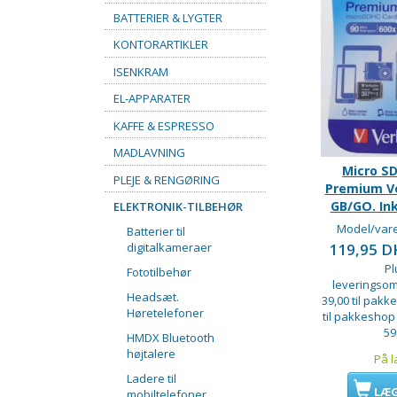
BATTERIER & LYGTER
KONTORARTIKLER
ISENKRAM
EL-APPARATER
KAFFE & ESPRESSO
MADLAVNING
Micro SD
PLEJE & RENGØRING
Premium Ve
GB/GO. Ink
ELEKTRONIK-TILBEHØR
Model/vare
Batterier til
digitalkameraer
119,95 
Pl
Fototilbehør
leveringsom
Headsæt.
39,00 til pakke
Høretelefoner
til pakkeshop
59
HMDX Bluetooth
højtalere
På l
Ladere til
LÆG
mobiltelefoner