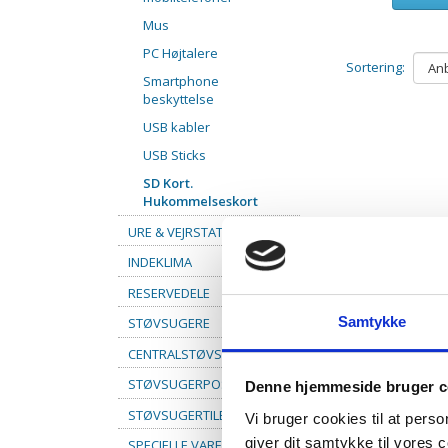
Mus
PC Højtalere
Sortering:
Smartphone
beskyttelse
USB kabler
USB Sticks
SD Kort.
Hukommelseskort
URE & VEJRSTATIONER
INDEKLIMA
RESERVEDELE
Samtykke
STØVSUGERE
CENTRALSTØVSUGER
STØVSUGERPOSER
Denne hjemmeside bruger c
STØVSUGERTILBEHØR
Vi bruger cookies til at pers
giver dit samtykke til vores
SPECIELLE VARER