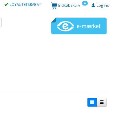
0
LOYALITETSRABAT
Indkøbskurv
Log ind