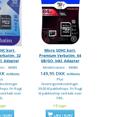
HC kort.
Micro SDHC kort.
rbatim. 32
Premium Verbatim. 64
l. Adapter
GB/GO. Inkl. Adapter
nr.:
44083
Model/varenr.:
44084
DKK
149,95 DKK
m/Moms
m/Moms
us
Plus
kostninger.
leveringsomkostninger.
hops. Fri fragt
39,00 til pakkehops. Fri fragt
 ved køb over
til pakkeshop ved køb over
9,-
599,-
ager
På lager
 I KURV
LÆG I KURV