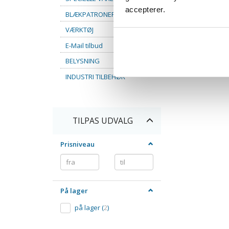
accepterer.
BLÆKPATRONER
VÆRKTØJ
E-Mail tilbud
BELYSNING
INDUSTRI TILBEHØR
Skifte
TILPAS UDVALG
filter
Prisniveau
På lager
på lager
(
2
)