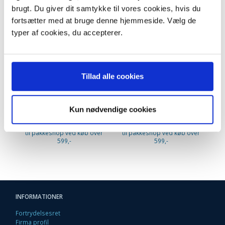
brugt. Du giver dit samtykke til vores cookies, hvis du
fortsætter med at bruge denne hjemmeside. Vælg de
typer af cookies, du accepterer.
Tillad alle cookies
HEPA filter Philips FC8031
Philips HEPA filter
199,95 DKK
199,95 DKK
Kun nødvendige cookies
m/Moms
m/Moms
Plus leveringsomkostninger.
Plus leveringsomkostninger.
Pl
39,00 til pakkehops. Fri fragt
39,00 til pakkehops. Fri fragt
39
til pakkeshop ved køb over
til pakkeshop ved køb over
ti
599,-
599,-
INFORMATIONER
Fortrydelsesret
Firma profil