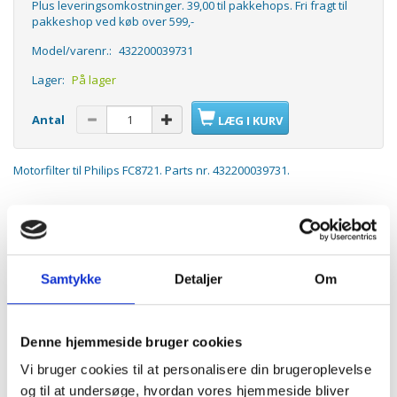
Plus leveringsomkostninger. 39,00 til pakkehops. Fri fragt til
pakkeshop ved køb over 599,-
Model/varenr.:
432200039731
Lager:
På lager
Antal
LÆG I KURV
Motorfilter til Philips FC8721. Parts nr. 432200039731.
Passer til:
Philips FC8721
Philips Performer Expert
Samtykke
Detaljer
Om
ANDRE KØBTE OGSÅ
Denne hjemmeside bruger cookies
Vi bruger cookies til at personalisere din brugeroplevelse
og til at undersøge, hvordan vores hjemmeside bliver