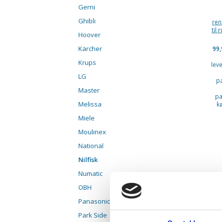
Gerni
Ghibli
ren
til 
Hoover
Kärcher
99
Krups
lev
LG
p
Master
pa
Melissa
k
Miele
Moulinex
National
Nilfisk
Numatic
OBH
Panasonic
Park Side