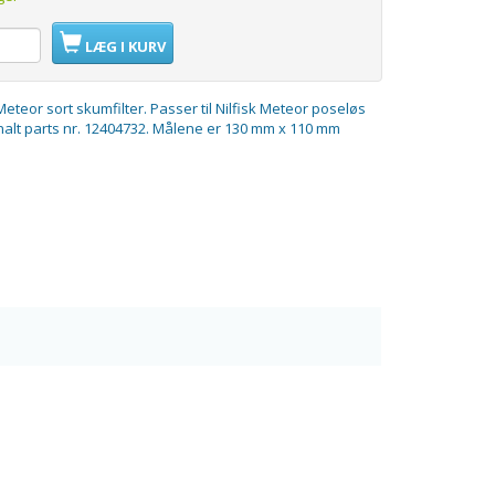
LÆG I KURV
 Meteor sort skumfilter. Passer til Nilfisk Meteor poseløs
nalt parts nr. 12404732. Målene er 130 mm x 110 mm