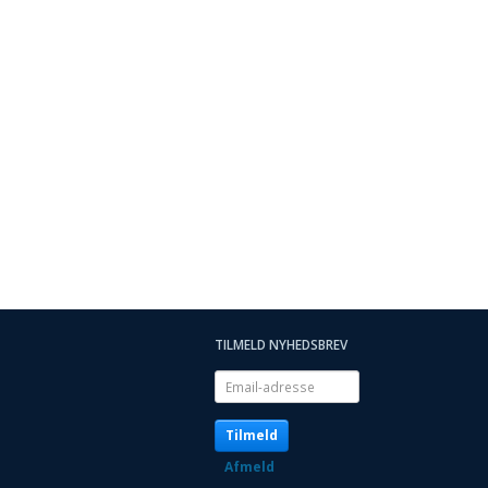
TILMELD NYHEDSBREV
Email-
adresse
Tilmeld
Afmeld