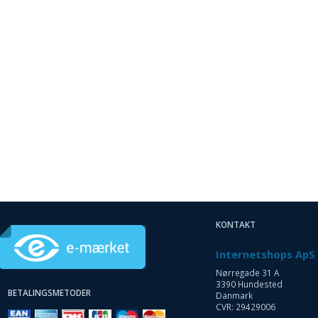
KONTAKT
Internetshops ApS
Nørregade 31 A
3390 Hundested
BETALINGSMETODER
Danmark
CVR: 29429006