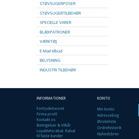
STØVSUGERPOSER
STØVSUGERTILBEHØR
SPECIELLE VARER
BLÆKPATRONER
VÆRKTØJ
E-Mail tilbud
BELYSNING
INDUSTRI TILBEHØR
INFORMATIONER
KONTO
Fortrydelsesret
Min konto
Firma profil
Adressebog
Kontakt os
Ønskeliste
Betingelser & Vilkår
Ordrehistorik
Loyalitetsrabat. Rabat
Nyhedsbrev
til faste kunder