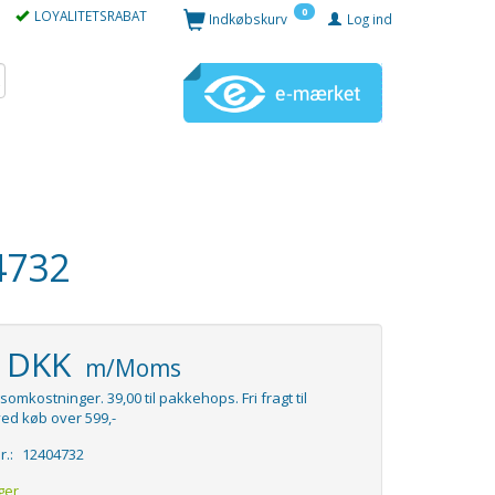
0
LOYALITETSRABAT
Indkøbskurv
Log ind
4732
5 DKK
m/Moms
somkostninger. 39,00 til pakkehops. Fri fragt til
ed køb over 599,-
r.:
12404732
ger