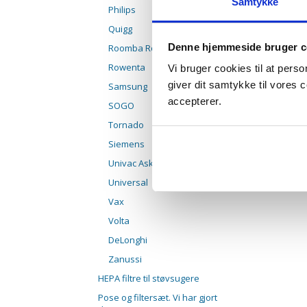
Samtykke
Philips
Quigg
Denne hjemmeside bruger c
Roomba Robotstøvsuger
Rowenta
Vi bruger cookies til at pers
giver dit samtykke til vores
Samsung
accepterer.
SOGO
Tornado
Siemens
Univac Askesuger
Universal
Vax
Volta
DeLonghi
Zanussi
HEPA filtre til støvsugere
Pose og filtersæt. Vi har gjort