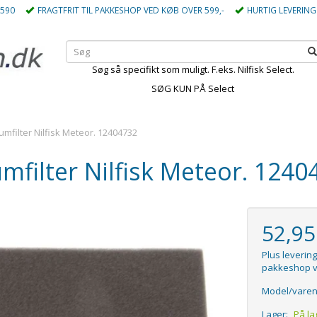
5590
FRAGTFRIT TIL PAKKESHOP VED KØB OVER 599,-
HURTIG LEVERING
Søg så specifikt som muligt. F.eks. Nilfisk Select.
SØG KUN PÅ Select
umfilter Nilfisk Meteor. 12404732
mfilter Nilfisk Meteor. 1240
52,9
Plus levering
pakkeshop v
Model/varen
Lager:
På la