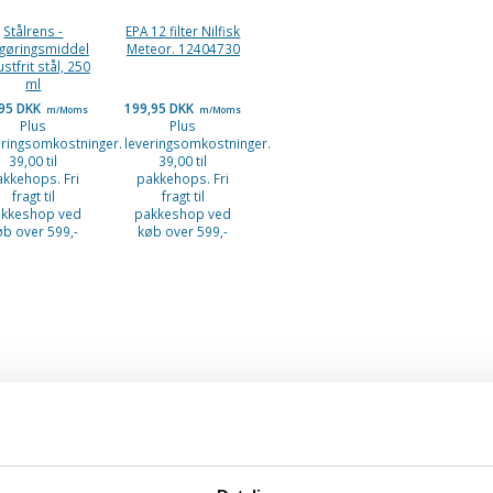
Stålrens -
EPA 12 filter Nilfisk
gøringsmiddel
Meteor. 12404730
rustfrit stål, 250
ml
,95 DKK
199,95 DKK
m/Moms
m/Moms
Plus
Plus
eringsomkostninger.
leveringsomkostninger.
39,00 til
39,00 til
akkehops. Fri
pakkehops. Fri
fragt til
fragt til
kkeshop ved
pakkeshop ved
øb over 599,-
køb over 599,-