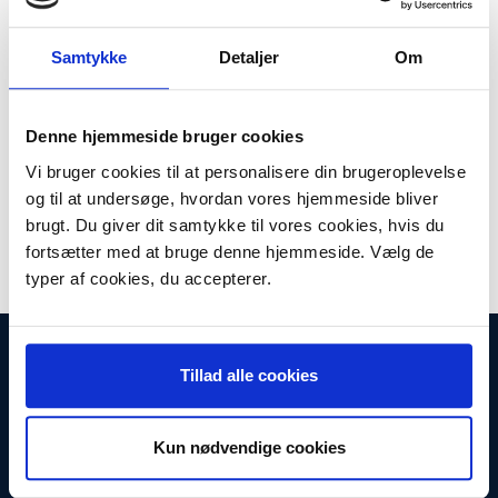
Plus leveringsomkostninger. 39,00 til pakkehops. Fri fragt til
pakkeshop ved køb over 599,-
Samtykke
Detaljer
Om
Model/varenr.:
4902587
Lager:
På lager
Denne hjemmeside bruger cookies
Antal
LÆG I KURV
Vi bruger cookies til at personalisere din brugeroplevelse
og til at undersøge, hvordan vores hjemmeside bliver
HUSHOLDNINGSAPPARATKABEL 3-POLET SORT1,5M.
brugt. Du giver dit samtykke til vores cookies, hvis du
fortsætter med at bruge denne hjemmeside. Vælg de
typer af cookies, du accepterer.
INFORMATIONER
Tillad alle cookies
Fortrydelsesret
Firma profil
Kontakt os
Betingelser & Vilkår
Kun nødvendige cookies
Loyalitetsrabat. Rabat til faste kunder
Returneringsformular