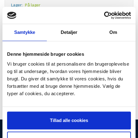
Lager:
På lager
Antal
LÆG I KURV
Samtykke
Detaljer
Om
Mikrofilter til Krups støvsugere.
Det anbefales at men skifter filter hvergang man har brugt en pakke
poser
Denne hjemmeside bruger cookies
Vi bruger cookies til at personalisere din brugeroplevelse
Ved støvsugning af særligt fint støv anbefales det at filteret skiftes
oftere.
og til at undersøge, hvordan vores hjemmeside bliver
brugt. Du giver dit samtykke til vores cookies, hvis du
Hvorfor er det vigtigt at skifte filter?
fortsætter med at bruge denne hjemmeside. Vælg de
Det er det for det første fordi det beskytter motoren
For det andet vil et tilstoppet filter reducere sugeevnen.
typer af cookies, du accepterer.
Tillad alle cookies
INFORMATIONER