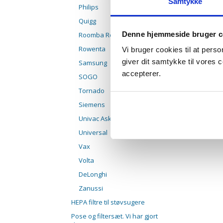
Samtykke
Philips
Quigg
Denne hjemmeside bruger c
Roomba Robotstøvsuger
Rowenta
Vi bruger cookies til at pers
giver dit samtykke til vores
Samsung
accepterer.
SOGO
Tornado
Siemens
Univac Askesuger
Universal
Vax
Volta
DeLonghi
Zanussi
HEPA filtre til støvsugere
Pose og filtersæt. Vi har gjort