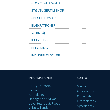
STØVSUGERPOSER
STØVSUGERTILBEHØR
SPECIELLE VARER
BLÆKPATRONER
VÆRKTØJ
E-Mail tilbud
BELYSNING
INDUSTRI TILBEHØR
INFORMATIONER
KONTO
Fortrydelsesret
Min konto
Firma profil
Adressebog
Kontakt os
Ønskeliste
Betingelser & Vilkår
Ordrehistorik
Loyalitetsrabat. Rabat
Nyhedsbrev
til faste kunder