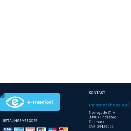
KONTAKT
Internetshops ApS
Nørregade 31 A
3390 Hundested
BETALINGSMETODER
Danmark
CVR: 29429006