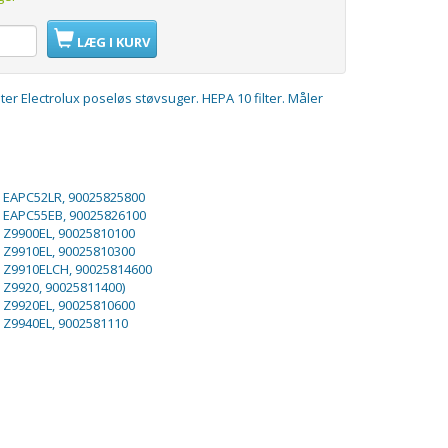
LÆG I KURV
lter Electrolux poseløs støvsuger. HEPA 10 filter. Måler
x EAPC52LR, 90025825800
x EAPC55EB, 90025826100
x Z9900EL, 90025810100
x Z9910EL, 90025810300
x Z9910ELCH, 90025814600
x Z9920, 90025811400)
x Z9920EL, 90025810600
x Z9940EL, 9002581110