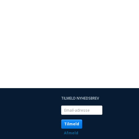
TILMELD NYHEDSBREV
Email-
adresse
Tilmeld
Afmeld