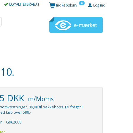
0
LOYALITETSRABAT
Indkøbskurv
Log ind
H10.
95 DKK
m/Moms
somkostninger. 39,00 til pakkehops. Fri fragt til
ed køb over 599,-
r.:
G962008
ger