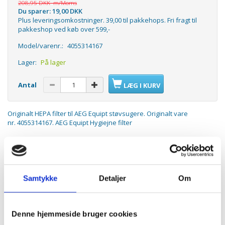
208,95 DKK
m/Moms
Du sparer:
19,00 DKK
Plus leveringsomkostninger. 39,00 til pakkehops. Fri fragt til
pakkeshop ved køb over 599,-
Model/varenr.:
4055314167
Lager:
På lager
Antal
LÆG I KURV
Originalt HEPA filter til AEG Equipt støvsugere. Originalt vare
nr. 4055314167. AEG Equipt Hygiejne filter
Passer til:
AEG Equipt
Samtykke
Detaljer
Om
ANDRE KØBTE OGSÅ
Denne hjemmeside bruger cookies