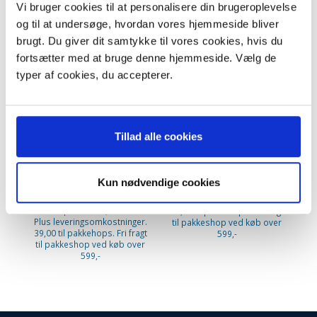
Vi bruger cookies til at personalisere din brugeroplevelse
POPULÆR
KØB 5+ OG FÅ 28% RABAT
og til at undersøge, hvordan vores hjemmeside bliver
brugt. Du giver dit samtykke til vores cookies, hvis du
-43%
fortsætter med at bruge denne hjemmeside. Vælg de
typer af cookies, du accepterer.
Tillad alle cookies
Electrolux Value Pack
AEG Støvsugerposer: S-Bag
Støvsugerposer. Menalux
Long Performance
1800VP. 9001689083
(Uoriginal)
Kun nødvendige cookies
229,95 DKK
69,95 DKK
m/Moms
m/Moms
399,95 DKK
m/Moms
Plus leveringsomkostninger.
Pl
Du sparer:
170,00 DKK
39,00 til pakkehops. Fri fragt
39
Plus leveringsomkostninger.
til pakkeshop ved køb over
ti
39,00 til pakkehops. Fri fragt
599,-
til pakkeshop ved køb over
599,-