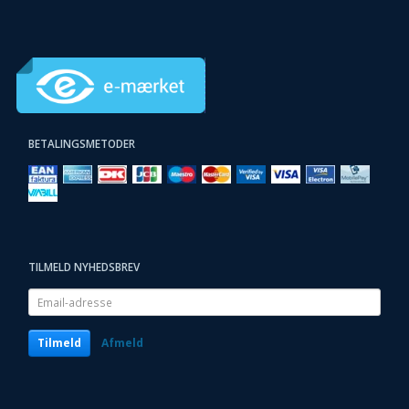
BETALINGSMETODER
TILMELD NYHEDSBREV
Email-
adresse
Tilmeld
Afmeld