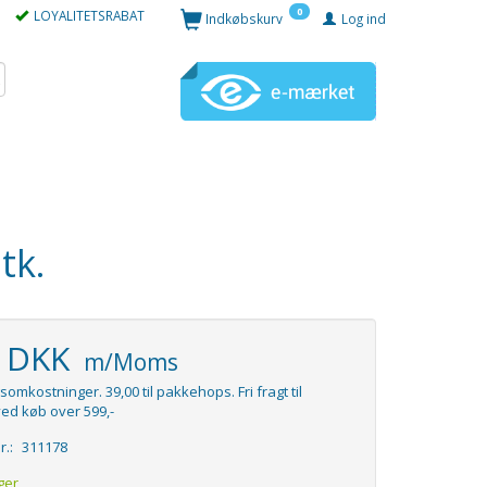
0
LOYALITETSRABAT
Indkøbskurv
Log ind
tk.
5 DKK
m/Moms
somkostninger. 39,00 til pakkehops. Fri fragt til
ed køb over 599,-
r.:
311178
ger