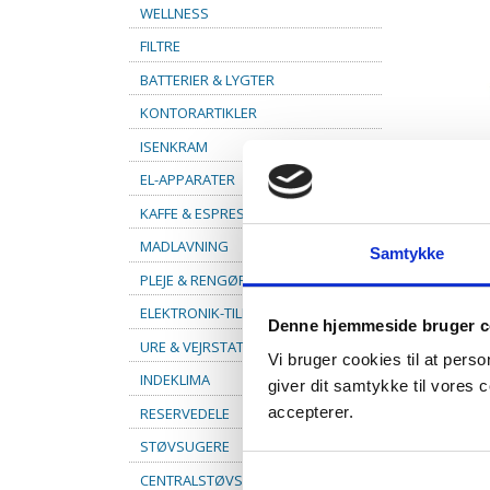
WELLNESS
FILTRE
BATTERIER & LYGTER
KONTORARTIKLER
ISENKRAM
EL-APPARATER
KAFFE & ESPRESSO
MADLAVNING
Samtykke
PLEJE & RENGØRING
ELEKTRONIK-TILBEHØR
Denne hjemmeside bruger c
URE & VEJRSTATIONER
Vi bruger cookies til at pers
INDEKLIMA
giver dit samtykke til vores
RESERVEDELE
accepterer.
STØVSUGERE
CENTRALSTØVSUGER