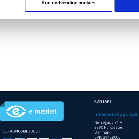
Kun nødvendige cookies
KONTAKT
Internetshops ApS
Nørregade 31 A
3390 Hundested
BETALINGSMETODER
Danmark
CVR: 29429006