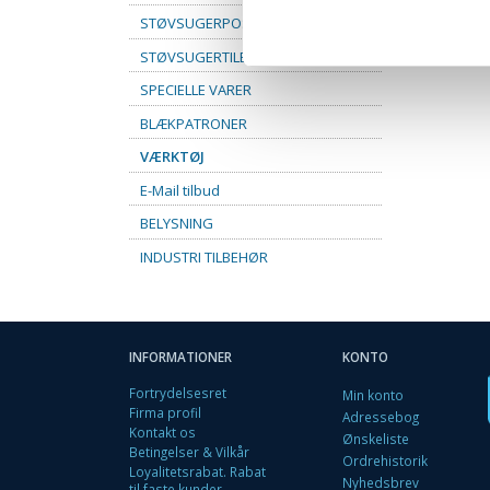
STØVSUGERPOSER
STØVSUGERTILBEHØR
SPECIELLE VARER
BLÆKPATRONER
VÆRKTØJ
E-Mail tilbud
BELYSNING
INDUSTRI TILBEHØR
INFORMATIONER
KONTO
Fortrydelsesret
Min konto
Firma profil
Adressebog
Kontakt os
Ønskeliste
Betingelser & Vilkår
Ordrehistorik
Loyalitetsrabat. Rabat
Nyhedsbrev
til faste kunder