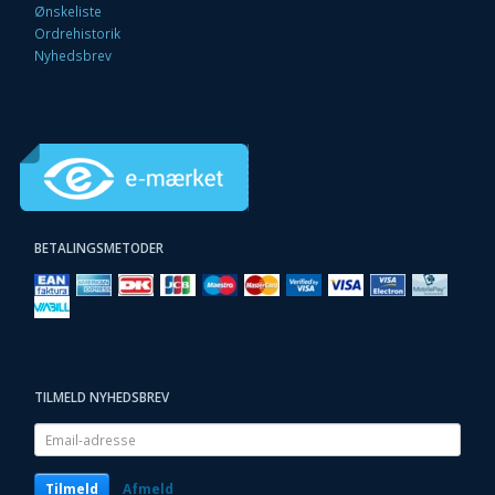
Ønskeliste
Ordrehistorik
Nyhedsbrev
BETALINGSMETODER
TILMELD NYHEDSBREV
Email-
adresse
Tilmeld
Afmeld