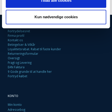
Tillad alle cookies
Kun nødvendige cookies
INFORMATIONER
Fortrydelsesret
Firma profil
Kontakt os
Betingelser & Vilkår
Loyalitetsrabat. Rabat til faste kunder
Returneringsformular
Oversigt
Fragt og Levering
EAN Faktura
9 Gode grunde til at handle her
Fortryd købet
KONTO
Min konto
Adressebog