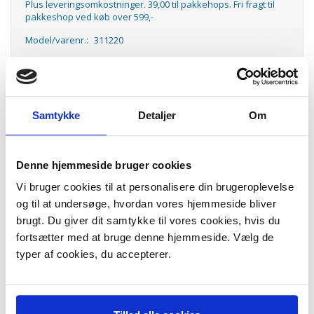
Plus leveringsomkostninger. 39,00 til pakkehops. Fri fragt til
pakkeshop ved køb over 599,-
Model/varenr.:
311220
Lager:
På lager
Antal
LÆG I KURV
Samtykke
Detaljer
Om
Digitalt multimeter med gummikappe Elma805. Universalt
måleinstrument med LCD display.
Denne hjemmeside bruger cookies
Data:
DC spænding: 0-400m-4-10-400-1000V.
Vi bruger cookies til at personalisere din brugeroplevelse
Nøjagtighed: +/- 0,5% + 3D
og til at undersøge, hvordan vores hjemmeside bliver
Strøm AC/DC: 0-400µ-4000µ-40m-400m-4-10A.
brugt. Du giver dit samtykke til vores cookies, hvis du
Modstand: 0-400-4k-40k-400k-4m-40m Ohm.
Frekvens: 30Hz-4MHz.
fortsætter med at bruge denne hjemmeside. Vælg de
Kapacitet: 0-500n-5µ-50µ-500µ-50µuf.
typer af cookies, du accepterer.
Display: 3 3/4 ciffer.
Batteri: 2 x 1,5V LR03 (Inkl.)
V/R: Kategori III
Leveres med prøveledninger.