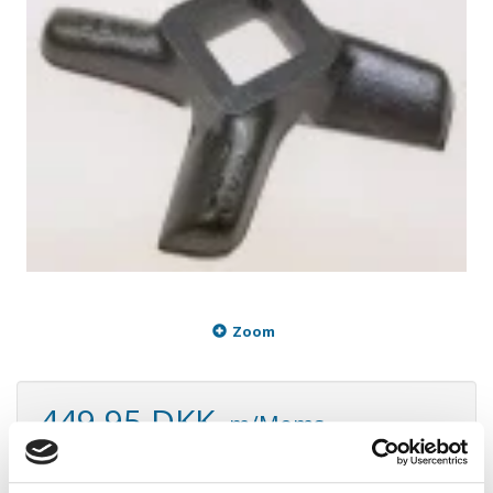
Zoom
449,95 DKK
m/Moms
Plus leveringsomkostninger. 39,00 til pakkehops. Fri fragt til
pakkeshop ved køb over 599,-