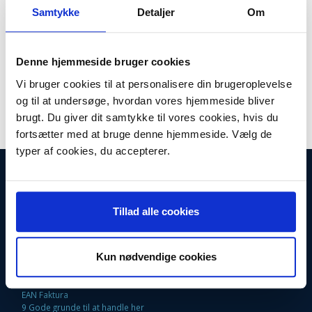
Model/varenr.:
3590784
Samtykke
Detaljer
Om
Lager:
På lager
Denne hjemmeside bruger cookies
Antal
LÆG I KURV
Vi bruger cookies til at personalisere din brugeroplevelse
og til at undersøge, hvordan vores hjemmeside bliver
Kniv til AEG og Electrolux kødhakkere. Str. 10
brugt. Du giver dit samtykke til vores cookies, hvis du
fortsætter med at bruge denne hjemmeside. Vælg de
typer af cookies, du accepterer.
INFORMATIONER
Fortrydelsesret
Firma profil
Tillad alle cookies
Kontakt os
Betingelser & Vilkår
Loyalitetsrabat. Rabat til faste kunder
Kun nødvendige cookies
Returneringsformular
Oversigt
Fragt og Levering
EAN Faktura
9 Gode grunde til at handle her