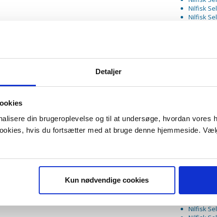
Nilfisk Se
Nilfisk S
Nilfisk Se
Nilfisk S
Nilfisk S
Nilfisk S
Nilfisk 
Nilfisk S
Detaljer
Nilfisk S
Nilfisk S
Nilfisk S
ookies
Nilfisk S
Nilfisk S
onalisere din brugeroplevelse og til at undersøge, hvordan vores
Nilfisk S
 cookies, hvis du fortsætter med at bruge denne hjemmeside. Væl
Nilfisk S
Nilfisk Se
Nilfisk S
Nilfisk S
Nilfisk S
Nilfisk S
Kun nødvendige cookies
Nilfisk Se
Nilfisk Se
Nilfisk S
Nilfisk S