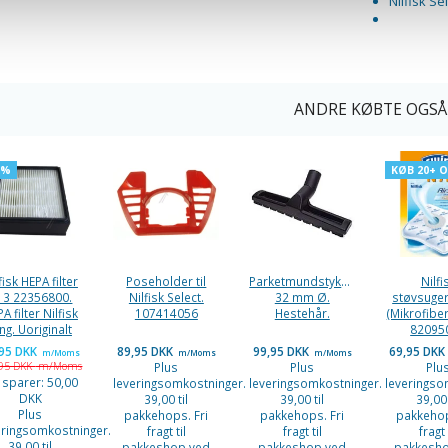
Nilfisk S
ANDRE KØBTE OGSÅ
3%
KØB 20+ 
fisk HEPA filter
Poseholder til
Parketmundstykke.
Nilfi
13 22356800.
Nilfisk Select.
32 mm Ø.
støvsuge
A filter Nilfisk
107414056
Hestehår.
(Mikrofiber
ng. Uoriginalt
82095
,95 DKK
89,95 DKK
99,95 DKK
69,95 DKK
m/Moms
m/Moms
m/Moms
,95 DKK
m/Moms
Plus
Plus
Plu
 sparer:
50,00
leveringsomkostninger.
leveringsomkostninger.
leveringso
DKK
39,00 til
39,00 til
39,00 
Plus
pakkehops. Fri
pakkehops. Fri
pakkehop
eringsomkostninger.
fragt til
fragt til
fragt 
39,00 til
pakkeshop ved
pakkeshop ved
pakkesh