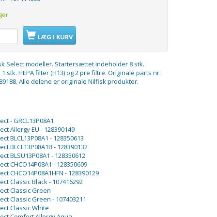
ger
LÆG I KURV
lfisk Select modeller. Startersættet indeholder 8 stk.
 stk. HEPA filter (H13) og 2 pre filtre. Originale parts nr.
9188. Alle delene er originale Nilfisk produkter.
elect - GRCL13P08A1
lect Allergy EU - 128390149
elect BLCL13P08A1 - 128350613
elect BLCL13P08A1B - 128390132
elect BLSU13P08A1 - 128350612
elect CHCO14P08A1 - 128350609
elect CHCO14P08A1HFN - 128390129
lect Classic Black - 107416292
lect Classic Green
lect Classic Green - 107403211
lect Classic White
elect Comfort Allergy Aqua