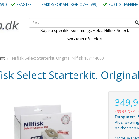
5590
FRAGTFRIT TIL PAKKESHOP VED KØB OVER 599,-
HURTIG LEVERING
Søg så specifikt som muligt. F.eks. Nilfisk Select.
SØG KUN PÅ Select
emt
Nilfisk Select Starterkit. Original Nilfisk 107414060
fisk Select Starterkit. Origin
349,
499,95 DKK
m
Du sparer:
1
Plus levering
pakkeshop v
Model/varen