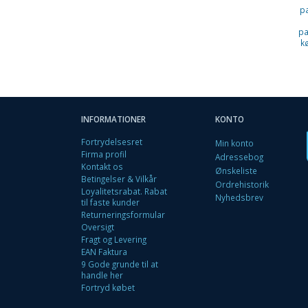
p
pa
k
INFORMATIONER
KONTO
Fortrydelsesret
Min konto
Firma profil
Adressebog
Kontakt os
Ønskeliste
Betingelser & Vilkår
Ordrehistorik
Loyalitetsrabat. Rabat
Nyhedsbrev
til faste kunder
Returneringsformular
Oversigt
Fragt og Levering
EAN Faktura
9 Gode grunde til at
handle her
Fortryd købet