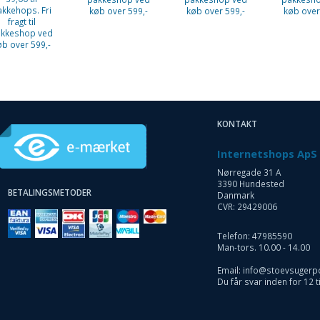
akkehops. Fri
køb over 599,-
køb over 599,-
køb over
fragt til
kkeshop ved
øb over 599,-
KONTAKT
Internetshops ApS
Nørregade 31 A
3390 Hundested
BETALINGSMETODER
Danmark
CVR: 29429006
Telefon: 47985590
Man-tors. 10.00 - 14.00
Email: info@stoevsugerp
Du får svar inden for 12 