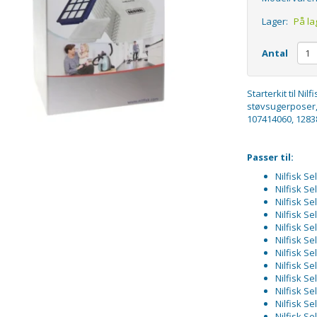
Lager:
På la
Antal
Starterkit til Ni
støvsugerposer, 1
107414060, 12838
Passer til:
Nilfisk S
Nilfisk Se
Nilfisk S
Nilfisk S
Nilfisk S
Nilfisk S
Nilfisk S
Nilfisk Se
Nilfisk Se
Nilfisk Se
Nilfisk Se
Nilfisk S