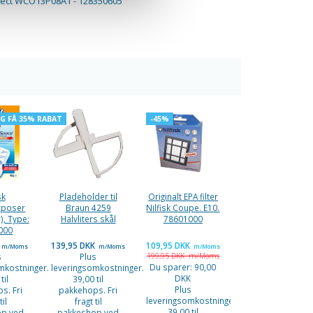
elect WCO13P08A1 - 128350605
OG FÅ 35% RABAT
-45%
sk
Pladeholder til
Originalt EPA filter
rposer
Braun 4259
Nilfisk Coupe. E10.
), Type:
Halvliters skål
78601000
000
109,95 DKK
139,95 DKK
m/Moms
m/Moms
m/Moms
199,95 DKK
m/Moms
s
Plus
Du sparer:
90,00
mkostninger.
leveringsomkostninger.
DKK
til
39,00 til
Plus
s. Fri
pakkehops. Fri
leveringsomkostninger.
til
fragt til
39,00 til
op ved
pakkeshop ved