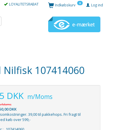
0
LOYALITETSRABAT
Indkøbskurv
Log ind
al Nilfisk 107414060
95 DKK
m/Moms
/Moms
50,00 DKK
somkostninger. 39,00 til pakkehops. Fri fragt til
ed køb over 599,-
r.:
107414060