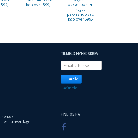
pakkehops. Fri
 599,-
køb over 599,-
fragt til
pakkeshop ved
køb over 599,-
TILMELD NYHEDSBREV
Email-
adresse
Tilmeld
Afmeld
FIND OS PÅ
osen.dk
timer på hverdage