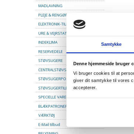
MADLAVNING
PLEJE & RENGØRING
ELEKTRONIK-TILBEHØR
URE & VEJRSTATIONER
INDEKLIMA
Samtykke
RESERVEDELE
STØVSUGERE
Denne hjemmeside bruger c
CENTRALSTØVSUGER
Vi bruger cookies til at pers
STØVSUGERPOSER
giver dit samtykke til vores
accepterer.
STØVSUGERTILBEHØR
SPECIELLE VARER
BLÆKPATRONER
VÆRKTØJ
E-Mail tilbud
BELYSNING