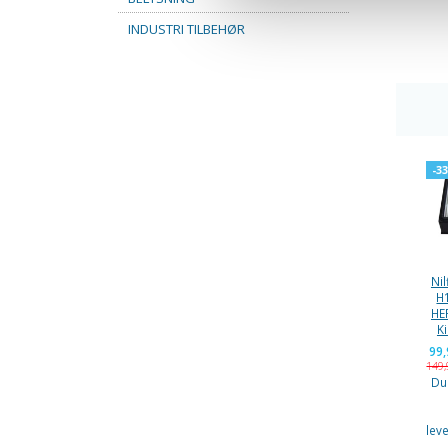
INDUSTRI TILBEHØR
-3
Nil
H
HEP
Ki
99
149
Du
lev