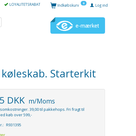
0
LOYALITETSRABAT
Indkøbskurv
Log ind
køleskab. Starterkit
95 DKK
m/Moms
somkostninger. 39,00 til pakkehops. Fri fragt til
ed køb over 599,-
r.:
R931395
ger