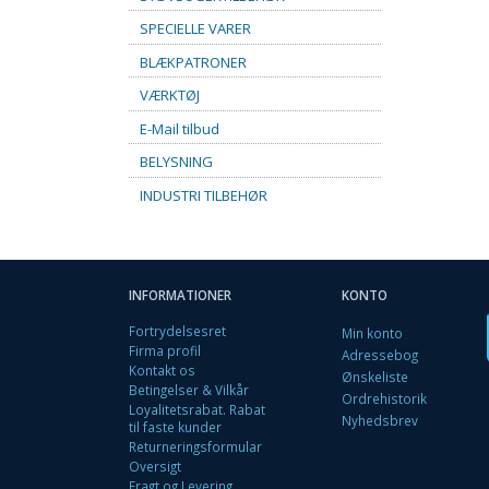
SPECIELLE VARER
BLÆKPATRONER
VÆRKTØJ
E-Mail tilbud
BELYSNING
INDUSTRI TILBEHØR
INFORMATIONER
KONTO
Fortrydelsesret
Min konto
Firma profil
Adressebog
Kontakt os
Ønskeliste
Betingelser & Vilkår
Ordrehistorik
Loyalitetsrabat. Rabat
Nyhedsbrev
til faste kunder
Returneringsformular
Oversigt
Fragt og Levering