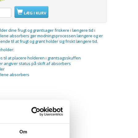
LÆG I KURV
lder dine frugt og grøntsager friskere i længere tid i
ylene absorbers gør modningsprocessen længere og er
de til at frugt og grønt holder sig friskt længere tid.
eholder:
ips til at placere holderen i grøntsagsskuffen
er angiver status på skift af absorbers
der
hylene absorbers
Om