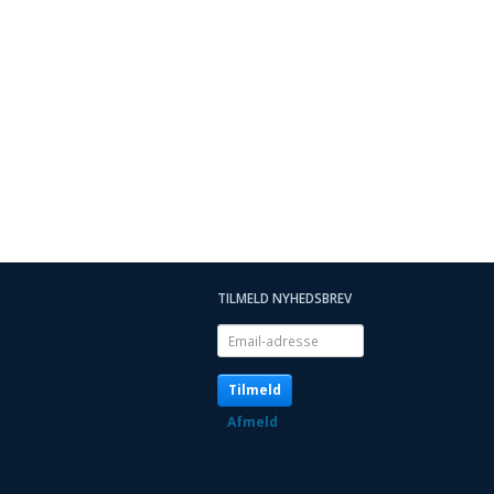
TILMELD NYHEDSBREV
Email-
adresse
Tilmeld
Afmeld