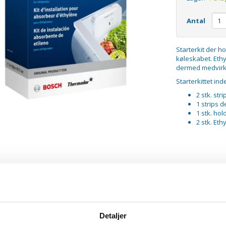
Antal
Starterkit der ho
køleskabet. Eth
dermed medvirken
Starterkittet ind
2 stk. str
1 strips d
1 stk. hol
2 stk. Et
Detaljer