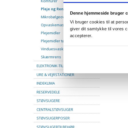
Komfurer
Pleje og Rengøring Køleskabe
Denne hjemmeside bruger c
Mikrobølgeovne
Vi bruger cookies til at pers
Opvaskemaskiner
giver dit samtykke til vores
Plejemidler
accepterer.
Plejemidler tørretumblere
Vinduesvasker
Skærmrens
ELEKTRONIK-TILBEHØR
URE & VEJRSTATIONER
INDEKLIMA
RESERVEDELE
STØVSUGERE
CENTRALSTØVSUGER
STØVSUGERPOSER
STØVSUGERTILBEHØR