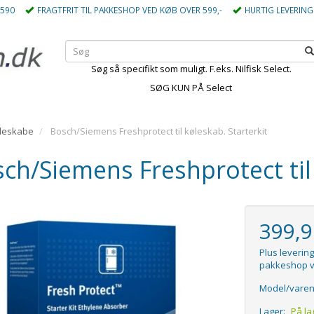
5590
FRAGTFRIT TIL PAKKESHOP VED KØB OVER 599,-
HURTIG LEVERING
Søg så specifikt som muligt. F.eks. Nilfisk Select.
SØG KUN PÅ Select
øleskabe
Bosch/Siemens Freshprotect til køleskab. Starterkit
ch/Siemens Freshprotect til 
399,
Plus levering
pakkeshop v
Model/varen
Lager:
På la