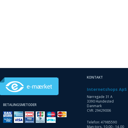
KONTAKT
Internetshops ApS
Nørregade 31 A
3390 Hundested
BETALINGSMETODER
Danmark
CVR: 29429006
Telefon: 47985590
Man-tors. 10.00 - 14.00