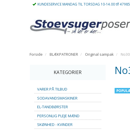
KUNDESERVICE MANDAG TIL TORSDAG 10-14.00 tlf 4798
Forside
BLÆKPATRONER
Original sampak
No300
No3
KATEGORIER
VARER PÅ TILBUD
POPUL
SODAVANDSMASKINER
EL-TANDBØRSTER
PERSONLIG PLEJE MÆND
SKØNHED - KVINDER