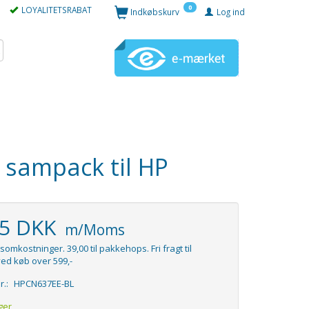
0
LOYALITETSRABAT
Indkøbskurv
Log ind
e sampack til HP
95 DKK
m/Moms
somkostninger. 39,00 til pakkehops. Fri fragt til
ed køb over 599,-
r.:
HPCN637EE-BL
ger