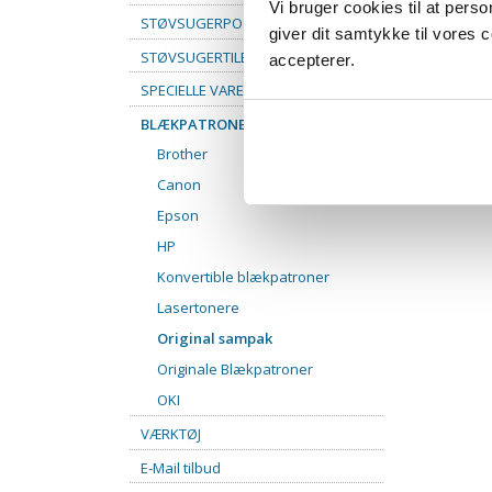
Vi bruger cookies til at pers
STØVSUGERPOSER
giver dit samtykke til vores
STØVSUGERTILBEHØR
accepterer.
SPECIELLE VARER
BLÆKPATRONER
Brother
Canon
Epson
HP
Konvertible blækpatroner
Lasertonere
Original sampak
Originale Blækpatroner
OKI
VÆRKTØJ
E-Mail tilbud