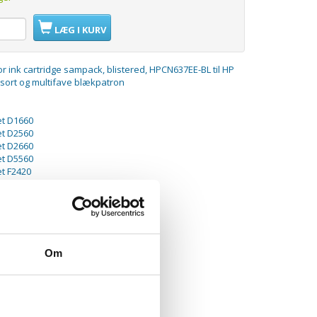
LÆG I KURV
r ink cartridge sampack, blistered, HPCN637EE-BL til HP
 sort og multifave blækpatron
et D1660
et D2560
et D2660
et D5560
t F2420
t F2480
t F2492
t F4210
t F4224
t F4272
t F4280
Om
t F4580
smart C4670
smart C4680
smart C4685
smart C4780