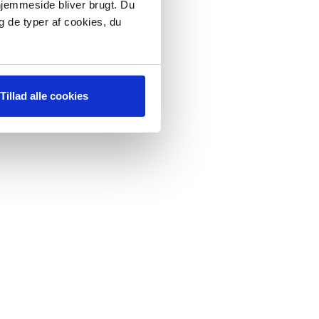
 hjemmeside bliver brugt. Du
410A
g de typer af cookies, du
er.
der
Tillad alle cookies