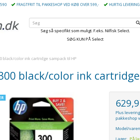
5590
FRAGTFRIT TIL PAKKESHOP VED KØB OVER 599,-
HURTIG LEVERING
Søg så specifikt som muligt. F.eks. Nilfisk Select.
SØG KUN PÅ Select
 black/color ink cartridge sampack til HP
00 black/color ink cartridg
ÆR
629,
Plus levering
pakkeshop v
Model/varen
Lager:
På la