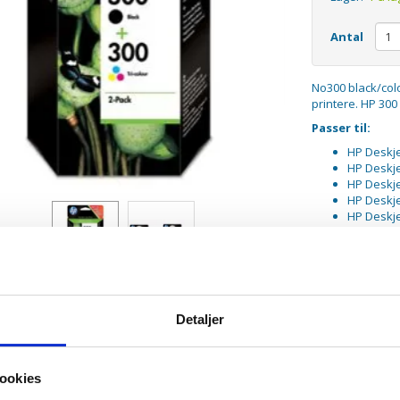
Antal
No300 black/colo
printere. HP 300
Passer til:
HP Deskj
HP Deskj
HP Deskj
HP Deskj
HP Deskje
HP Deskje
HP Deskje
HP Deskje
HP Deskje
HP Deskje
HP Deskje
Detaljer
HP Deskje
HP Photo
HP Photo
HP Photo
ookies
HP Photo