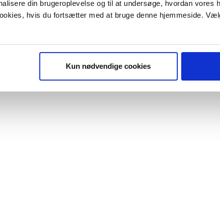
onalisere din brugeroplevelse og til at undersøge, hvordan vores
HP ENVY 
 cookies, hvis du fortsætter med at bruge denne hjemmeside. Væl
Kapacitet:
Sort: 200 sid
Color: 165 si
Kun nødvendige cookies