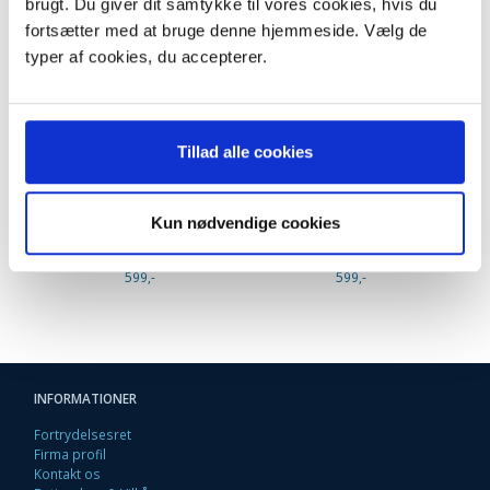
brugt. Du giver dit samtykke til vores cookies, hvis du
fortsætter med at bruge denne hjemmeside. Vælg de
typer af cookies, du accepterer.
Nilfisk Elite støvsugerposer
Reparations
Tillad alle cookies
107412688. 107407940
Støvsugerslange til Nilfisk
Elite (Original). 107410298
99,95 DKK
249,95 DKK
m/Moms
m/Moms
Kun nødvendige cookies
Plus leveringsomkostninger.
Plus leveringsomkostninger.
39,00 til pakkehops. Fri fragt
39,00 til pakkehops. Fri fragt
til pakkeshop ved køb over
til pakkeshop ved køb over
599,-
599,-
INFORMATIONER
Fortrydelsesret
Firma profil
Kontakt os