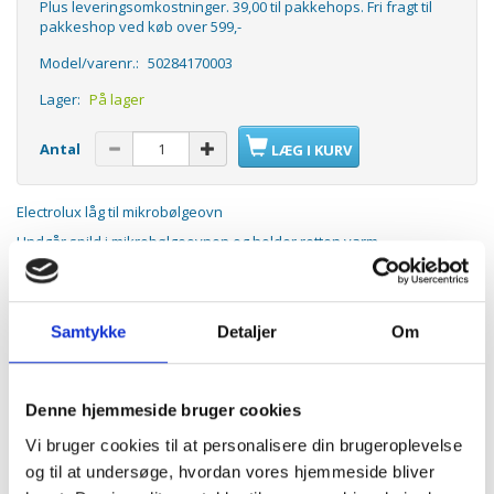
Plus leveringsomkostninger. 39,00 til pakkehops. Fri fragt til
pakkeshop ved køb over 599,-
Model/varenr.:
50284170003
Lager:
På lager
Antal
LÆG I KURV
Electrolux låg til mikrobølgeovn
Undgår spild i mikrobølgeovnen og holder retten varm
Tåler maskiinopvask
Ø 26,5 cm
Samtykke
Detaljer
Om
ANDRE KØBTE OGSÅ
Denne hjemmeside bruger cookies
Vi bruger cookies til at personalisere din brugeroplevelse
KØB 5+ OG FÅ 20% RABAT
POPULÆR
og til at undersøge, hvordan vores hjemmeside bliver