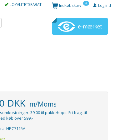
0
LOYALITETSRABAT
Indkøbskurv
Log ind
00 DKK
m/Moms
somkostninger. 39,00 til pakkehops. Fri fragt til
ed køb over 599,-
r.:
HPC7115A
ger