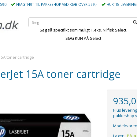
5590
FRAGTFRIT TIL PAKKESHOP VED KØB OVER 599,-
HURTIG LEVERING
Søg så specifikt som muligt. F.eks. Nilfisk Select.
SØG KUN PÅ Select
15A toner cartridge
erJet 15A toner cartridge
935,
Plus levering
pakkeshop v
Model/varen
Lager:
På la