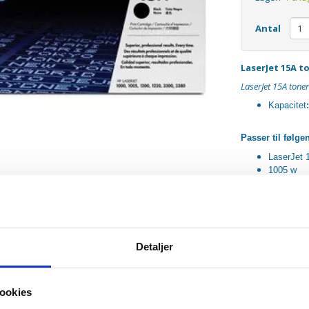
Antal
LaserJet 15A t
LaserJet 15A tone
Kapacitet
Passer til følge
LaserJet 
1005 w
1200
1220
3300
3380
Detaljer
ookies