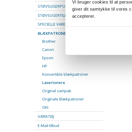
Vi bruger cookies til at pers
STØVSUGERPOSER
giver dit samtykke til vores
STØVSUGERTILBEHØR
accepterer.
SPECIELLE VARER
BLÆKPATRONER
Brother
Canon
Epson
HP
Konvertible blækpatroner
Lasertonere
Original sampak
Originale Blækpatroner
OKI
VÆRKTØJ
E-Mail tilbud