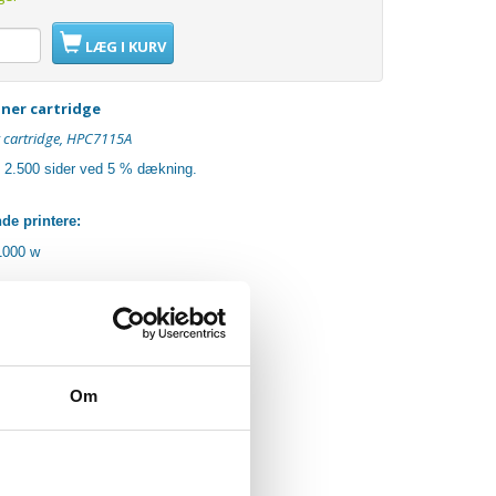
LÆG I KURV
oner cartridge
r cartridge, HPC7115A
:
2.500 sider ved 5 % dækning.
nde printere:
1000 w
Om