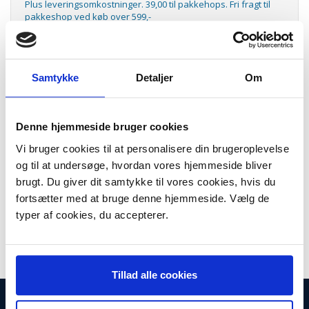
Plus leveringsomkostninger. 39,00 til pakkehops. Fri fragt til
pakkeshop ved køb over 599,-
Model/varenr.:
HPQ6511A
Lager:
På lager
Samtykke
Detaljer
Om
Antal
LÆG I KURV
Denne hjemmeside bruger cookies
LaserJet 11A toner cartridge
Vi bruger cookies til at personalisere din brugeroplevelse
LaserJet 11A toner cartridge, HPQ6511A
og til at undersøge, hvordan vores hjemmeside bliver
Kapacitet:
6.000 sider ved 5 % dækning
.
brugt. Du giver dit samtykke til vores cookies, hvis du
Passer til følgende printere:
fortsætter med at bruge denne hjemmeside. Vælg de
LaserJet 2410
typer af cookies, du accepterer.
2420
2430.
Tillad alle cookies
INFORMATIONER