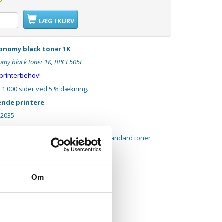
LÆG I KURV
conomy black toner 1K
nomy black toner 1K, HPCE505L
e printerbehov!
: 1.000 sider ved 5 % dækning.
gende printere
:
P2035
ner er op til 30% billigere end en standard toner
Om