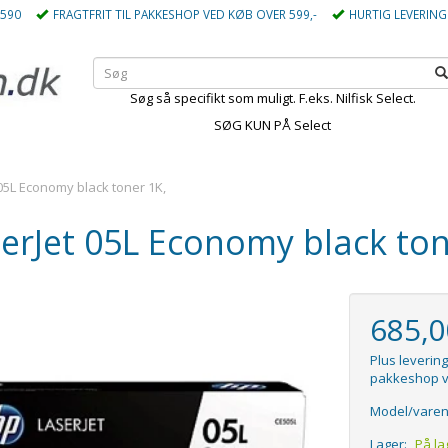
5590
FRAGTFRIT TIL PAKKESHOP VED KØB OVER 599,-
HURTIG LEVERING
Søg så specifikt som muligt. F.eks. Nilfisk Select.
SØG KUN PÅ Select
05L Economy black toner 1K,
erJet 05L Economy black ton
685,
Plus levering
pakkeshop v
Model/varen
Lager:
På la