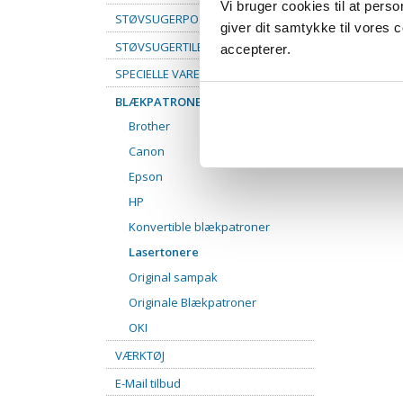
Vi bruger cookies til at pers
STØVSUGERPOSER
giver dit samtykke til vores
STØVSUGERTILBEHØR
accepterer.
SPECIELLE VARER
BLÆKPATRONER
Brother
Canon
Epson
HP
Konvertible blækpatroner
Lasertonere
Original sampak
Originale Blækpatroner
OKI
VÆRKTØJ
E-Mail tilbud