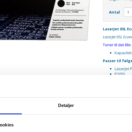
Antal
LaserJet 05L E
LaserJet 05L Eco
Toner til det lill
Kapacitet
Passer til føl
LaserJet 
P2055
Denne Economy to
Detaljer
ookies