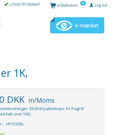
0
LOYALITETSRABAT
Indkøbskurv
Log ind
er 1K,
00 DKK
m/Moms
somkostninger. 39,00 til pakkehops. Fri fragt til
ed køb over 599,-
r.:
HPCE505L
ger