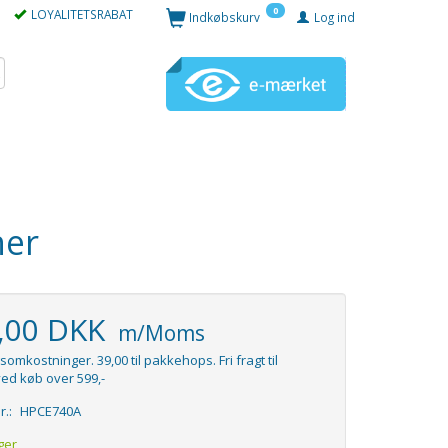
0
LOYALITETSRABAT
Indkøbskurv
Log ind
ner
5,00 DKK
m/Moms
somkostninger. 39,00 til pakkehops. Fri fragt til
ed køb over 599,-
r.:
HPCE740A
ger