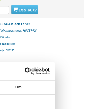
LÆG I KURV
 CE740A black toner
E740A black toner, HPCE740A
000 sider
e modeller:
serJet CP5225n
Om