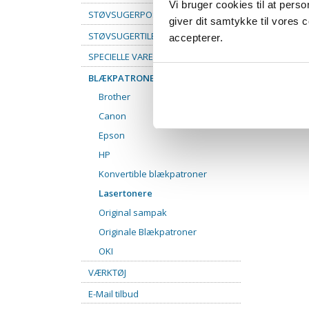
Vi bruger cookies til at pers
STØVSUGERPOSER
giver dit samtykke til vores
STØVSUGERTILBEHØR
accepterer.
SPECIELLE VARER
BLÆKPATRONER
Brother
Canon
Epson
HP
Konvertible blækpatroner
Lasertonere
Original sampak
Originale Blækpatroner
OKI
VÆRKTØJ
E-Mail tilbud