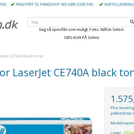
5590
FRAGTFRIT TIL PAKKESHOP VED KØB OVER 599,-
HURTIG LEVERING
Søg så specifikt som muligt. F.eks. Nilfisk Select.
SØG KUN PÅ Select
erJet CE740A black toner
or LaserJet CE740A black to
1.57
Plus levering
pakkeshop v
Model/varen
Lager:
På la