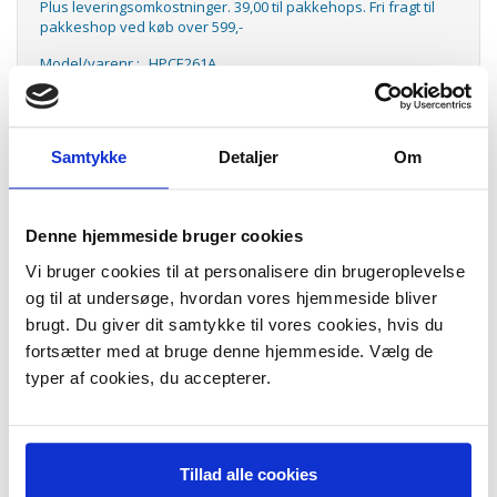
Plus leveringsomkostninger. 39,00 til pakkehops. Fri fragt til
pakkeshop ved køb over 599,-
Model/varenr.:
HPCE261A
Lager:
På lager
Antal
LÆG I KURV
Samtykke
Detaljer
Om
Color LaserJet CE261A cyan toner
Denne hjemmeside bruger cookies
Color LaserJet CE261A cyan toner, HPCE261A
Vi bruger cookies til at personalisere din brugeroplevelse
Kapacitet: 11.000 sider.
og til at undersøge, hvordan vores hjemmeside bliver
Passer til følgende modeller:
brugt. Du giver dit samtykke til vores cookies, hvis du
HP Color LaserJet Enterprise CP4025dn printer (CC490A)
fortsætter med at bruge denne hjemmeside. Vælg de
HP Color LaserJet Enterprise CP4025n printer (CC489A)
HP Color LaserJet Enterprise CP4525dn printer (CC494A)
typer af cookies, du accepterer.
HP Color LaserJet Enterprise CP4525n printer (CC493A)
HP Color LaserJet Enterprise CP4525xh printer (CC495A)
Tillad alle cookies