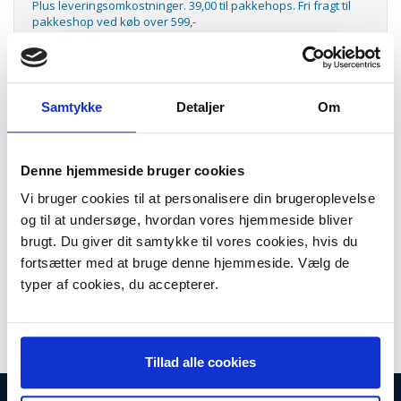
Plus leveringsomkostninger. 39,00 til pakkehops. Fri fragt til
pakkeshop ved køb over 599,-
Model/varenr.:
HPCF303A
Lager:
På lager
Samtykke
Detaljer
Om
Antal
LÆG I KURV
Denne hjemmeside bruger cookies
Color LaserJet 827A magenta toner
Color LaserJet 827A magenta toner, HPCF303A
Vi bruger cookies til at personalisere din brugeroplevelse
og til at undersøge, hvordan vores hjemmeside bliver
Kapacitet: 32.000 sider
brugt. Du giver dit samtykke til vores cookies, hvis du
Passer til følgende modeller:
fortsætter med at bruge denne hjemmeside. Vælg de
HP Color LaserJet Enterprise flow M880z Multifunction Printer (A2W75A)
•
HP Color LaserJet Enterprise flow M880z+ Multifunction Printer (A2W76A)
•
typer af cookies, du accepterer.
HP Color LaserJet Enterprise flow M880z+ NFC/Wireless Direct MFP Printer (D7P71A)
•
Tillad alle cookies