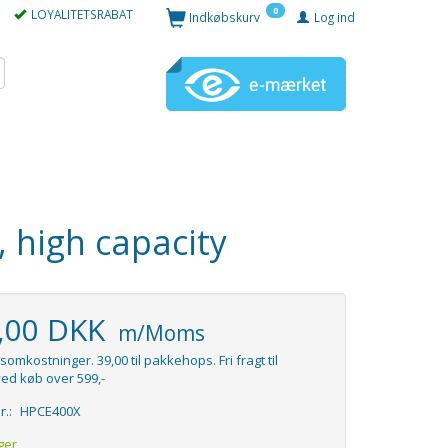
0
LOYALITETSRABAT
Indkøbskurv
Log ind
, high capacity
5,00 DKK
m/Moms
somkostninger. 39,00 til pakkehops. Fri fragt til
ed køb over 599,-
r.:
HPCE400X
ger