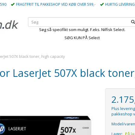
5590
FRAGTFRIT TIL PAKKESHOP VED KØB OVER 599,-
HURTIG LEVERING
Søg så specifikt som muligt. F.eks. Nilfisk Select.
SØG KUN PÅ Select
erJet 507X black toner, high capacity
or LaserJet 507X black toner
2.17
Plus levering
pakkeshop v
Model/varen
Lager:
På la