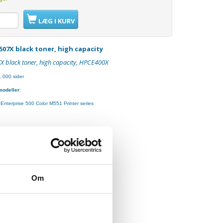
LÆG I KURV
 507X black toner, high capacity
7X black toner, high capacity, HPCE400X
1.000 sider
modeller
:
Enterprise 500 Color M551 Printer series
Om