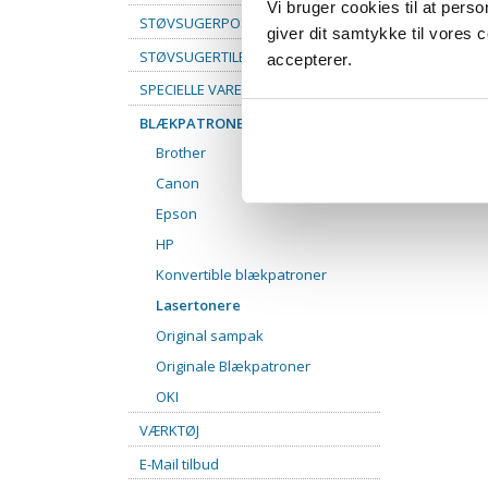
Vi bruger cookies til at pers
STØVSUGERPOSER
giver dit samtykke til vores
STØVSUGERTILBEHØR
accepterer.
SPECIELLE VARER
BLÆKPATRONER
Brother
Canon
Epson
HP
Konvertible blækpatroner
Lasertonere
Original sampak
Originale Blækpatroner
OKI
VÆRKTØJ
E-Mail tilbud