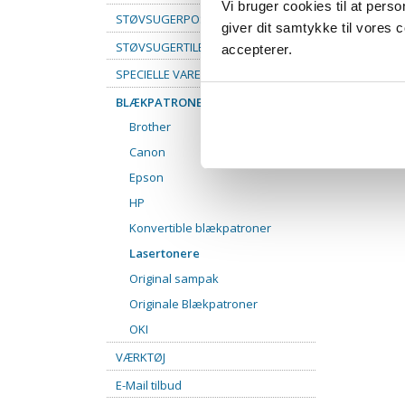
Vi bruger cookies til at pers
STØVSUGERPOSER
giver dit samtykke til vores
STØVSUGERTILBEHØR
accepterer.
SPECIELLE VARER
BLÆKPATRONER
Brother
Canon
Epson
HP
Konvertible blækpatroner
Lasertonere
Original sampak
Originale Blækpatroner
OKI
VÆRKTØJ
E-Mail tilbud