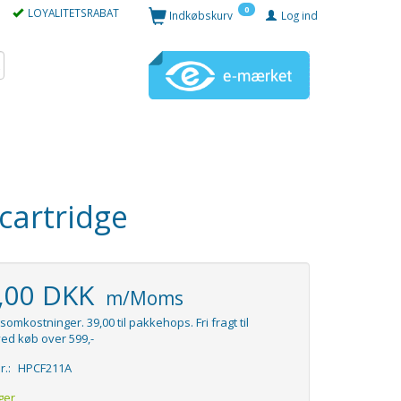
0
LOYALITETSRABAT
Indkøbskurv
Log ind
cartridge
0,00 DKK
m/Moms
somkostninger. 39,00 til pakkehops. Fri fragt til
ed køb over 599,-
r.:
HPCF211A
ger