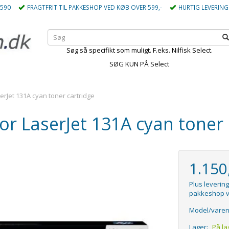
5590
FRAGTFRIT TIL PAKKESHOP VED KØB OVER 599,-
HURTIG LEVERING
Søg så specifikt som muligt. F.eks. Nilfisk Select.
SØG KUN PÅ Select
erJet 131A cyan toner cartridge
or LaserJet 131A cyan toner 
1.15
Plus levering
pakkeshop v
Model/varen
Lager:
På la