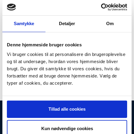
Plus leveringsomkostninger. 39,00 til pakkehops. Fri fragt til
pakkeshop ved køb over 599,-
Model/varenr.:
HPCF210A
Samtykke
Detaljer
Om
Lager:
På lager
Antal
LÆG I KURV
Denne hjemmeside bruger cookies
Vi bruger cookies til at personalisere din brugeroplevelse
Color LaserJet 131A black toner cartridge
og til at undersøge, hvordan vores hjemmeside bliver
Color LaserJet 131A black toner cartridge, HPCF210A
brugt. Du giver dit samtykke til vores cookies, hvis du
Kapacitet:
1.600 sider
fortsætter med at bruge denne hjemmeside. Vælg de
typer af cookies, du accepterer.
Tillad alle cookies
INFORMATIONER
Fortrydelsesret
Firma profil
Kun nødvendige cookies
Kontakt os